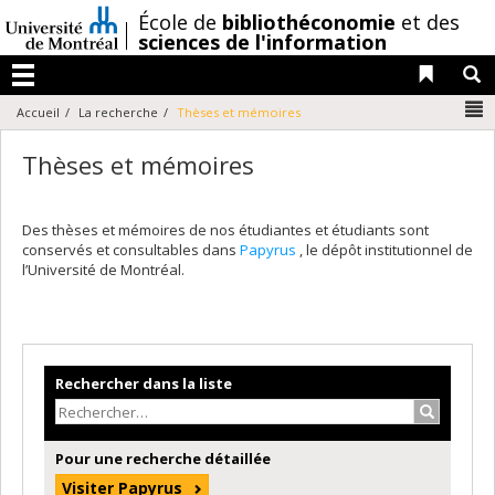
Passer
/
École de
bibliothéconomie
et des
au
sciences de l'information
contenu
Liens 
R
Menu
N
Accueil
La recherche
Thèses et mémoires
Thèses et mémoires
Des thèses et mémoires de nos étudiantes et étudiants sont
conservés et consultables dans
Papyrus
, le dépôt institutionnel de
l’Université de Montréal.
Rechercher dans la liste
Recherche
Pour une recherche détaillée
Visiter Papyrus