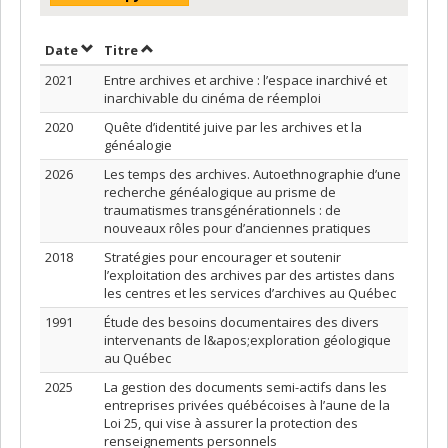
Trier par date en ordre décroissant
Trier par titre en ordre décroissant
Date
Titre
2021
Entre archives et archive : l’espace inarchivé et
inarchivable du cinéma de réemploi
2020
Quête d’identité juive par les archives et la
généalogie
2026
Les temps des archives. Autoethnographie d’une
recherche généalogique au prisme de
traumatismes transgénérationnels : de
nouveaux rôles pour d’anciennes pratiques
2018
Stratégies pour encourager et soutenir
l’exploitation des archives par des artistes dans
les centres et les services d’archives au Québec
1991
Étude des besoins documentaires des divers
intervenants de l&apos;exploration géologique
au Québec
2025
La gestion des documents semi-actifs dans les
entreprises privées québécoises à l’aune de la
Loi 25, qui vise à assurer la protection des
renseignements personnels