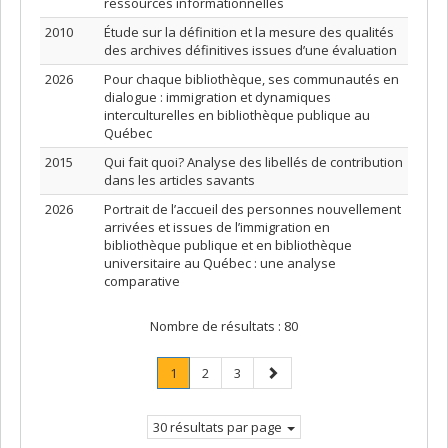
ressources informationnelles
2010
Étude sur la définition et la mesure des qualités
des archives définitives issues d’une évaluation
2026
Pour chaque bibliothèque, ses communautés en
dialogue : immigration et dynamiques
interculturelles en bibliothèque publique au
Québec
2015
Qui fait quoi? Analyse des libellés de contribution
dans les articles savants
2026
Portrait de l’accueil des personnes nouvellement
arrivées et issues de l’immigration en
bibliothèque publique et en bibliothèque
universitaire au Québec : une analyse
comparative
Nombre de résultats :
80
Page
.
Page
Page
Page
1
2
3
Page
suivante
courante.
30 résultats par page