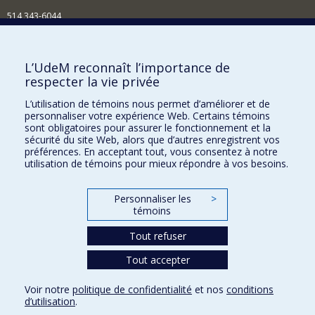
514 343-6044
Courriel
Comment soutenir l'École?
L’UdeM reconnaît l’importance de
respecter la vie privée
BESOIN D'AIDE?
L’utilisation de témoins nous permet d’améliorer et de
Plan du site
personnaliser votre expérience Web. Certains témoins
Signaler une erreur
sont obligatoires pour assurer le fonctionnement et la
sécurité du site Web, alors que d’autres enregistrent vos
Accessibilité
préférences. En acceptant tout, vous consentez à notre
utilisation de témoins pour mieux répondre à vos besoins.
FACULTÉ DES ARTS ET DES SCIENCES
Nos départements et écoles
Personnaliser les
>
témoins
Nos centres d'études
Tout refuser
Nos programmes et cours
Tout accepter
Confidentialité
Voir notre
politique de confidentialité
et nos
conditions
Conditions d’utilisation
d’utilisation
.