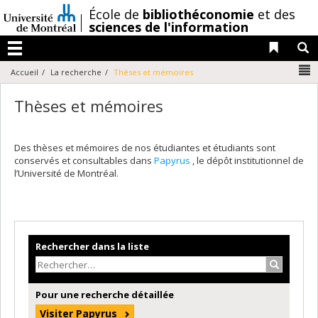
Passer
/
École de
bibliothéconomie
et des
au
sciences de l'information
contenu
Liens 
R
Menu
N
Accueil
La recherche
Thèses et mémoires
Thèses et mémoires
Des thèses et mémoires de nos étudiantes et étudiants sont
conservés et consultables dans
Papyrus
, le dépôt institutionnel de
l’Université de Montréal.
Rechercher dans la liste
Recherche
Pour une recherche détaillée
Visiter Papyrus