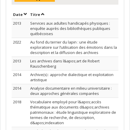
Trier par date en ordre décroissant
Trier par titre en ordre décroissant
Date
Titre
2013
Services aux adultes handicapés physiques :
enquête auprès des bibliothèques publiques
québécoises
2022
Au fond du terrier du lapin : une étude
exploratoire sur l’utilisation des émotions dans la
description et la diffusion des archives
2013
Les archives dans l&apos;art de Robert
Rauschenberg
2014
Archive(s) : approche dialectique et exploitation
artistique
2014
Analyse documentaire en milieu universitaire :
deux approches générales comparées
2018
Vocabulaire employé pour l&apos;accès
thématique aux documents d&apos;archives
patrimoniaux : étude linguistique exploratoire de
termes de recherche, de description,
d&apos;indexation