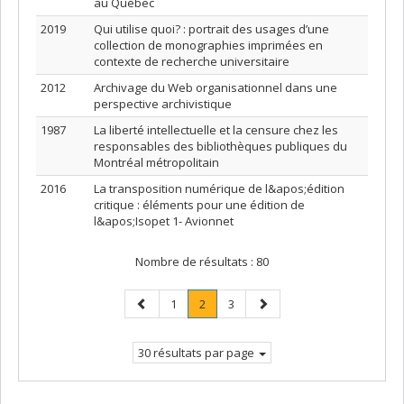
au Québec
2019
Qui utilise quoi? : portrait des usages d’une
collection de monographies imprimées en
contexte de recherche universitaire
2012
Archivage du Web organisationnel dans une
perspective archivistique
1987
La liberté intellectuelle et la censure chez les
responsables des bibliothèques publiques du
Montréal métropolitain
2016
La transposition numérique de l&apos;édition
critique : éléments pour une édition de
l&apos;Isopet 1- Avionnet
Nombre de résultats :
80
Page
Page
Page
.
Page
Page
1
2
3
précédente
Page
suivante
courante.
30 résultats par page