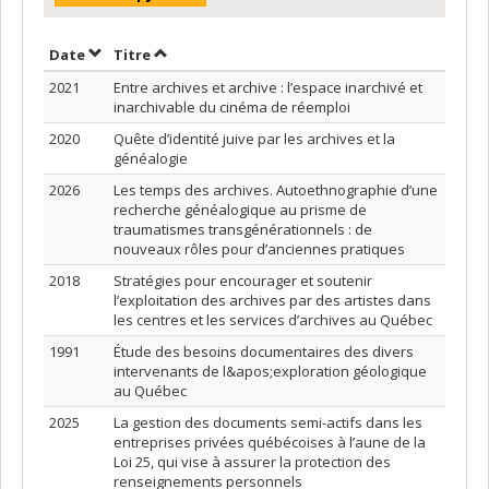
Trier par date en ordre décroissant
Trier par titre en ordre décroissant
Date
Titre
2021
Entre archives et archive : l’espace inarchivé et
inarchivable du cinéma de réemploi
2020
Quête d’identité juive par les archives et la
généalogie
2026
Les temps des archives. Autoethnographie d’une
recherche généalogique au prisme de
traumatismes transgénérationnels : de
nouveaux rôles pour d’anciennes pratiques
2018
Stratégies pour encourager et soutenir
l’exploitation des archives par des artistes dans
les centres et les services d’archives au Québec
1991
Étude des besoins documentaires des divers
intervenants de l&apos;exploration géologique
au Québec
2025
La gestion des documents semi-actifs dans les
entreprises privées québécoises à l’aune de la
Loi 25, qui vise à assurer la protection des
renseignements personnels