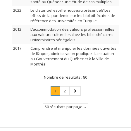
santé au Québec : une étude de cas multiples
2022
Le distanciel est-il le nouveau présentiel? Les
effets de la pandémie sur les bibliothécaires de
référence des universités en Turquie
2012
L’accommodation des valeurs professionnelles
aux valeurs culturelles chez les bibliothécaires
universitaires sénégalais
2017
Comprendre et manipuler les données ouvertes
de l&apos;administration publique : la situation
au Gouvernement du Québec et à la Ville de
Montréal
Nombre de résultats :
80
Page
.
Page
Page
1
2
Page
suivante
courante.
50 résultats par page