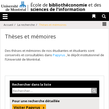
Passer
/
École de
bibliothéconomie
et des
au
sciences de l'information
contenu
Liens 
R
Menu
N
Accueil
La recherche
Thèses et mémoires
Thèses et mémoires
Des thèses et mémoires de nos étudiantes et étudiants sont
conservés et consultables dans
Papyrus
, le dépôt institutionnel de
l’Université de Montréal.
Rechercher dans la liste
Recherche
Pour une recherche détaillée
Visiter Papyrus