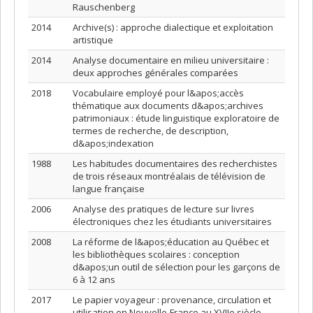
Rauschenberg
2014
Archive(s) : approche dialectique et exploitation
artistique
2014
Analyse documentaire en milieu universitaire :
deux approches générales comparées
2018
Vocabulaire employé pour l&apos;accès
thématique aux documents d&apos;archives
patrimoniaux : étude linguistique exploratoire de
termes de recherche, de description,
d&apos;indexation
1988
Les habitudes documentaires des recherchistes
de trois réseaux montréalais de télévision de
langue française
2006
Analyse des pratiques de lecture sur livres
électroniques chez les étudiants universitaires
2008
La réforme de l&apos;éducation au Québec et
les bibliothèques scolaires : conception
d&apos;un outil de sélection pour les garçons de
6 à 12 ans
2017
Le papier voyageur : provenance, circulation et
utilisation en Nouvelle-France au XVIIe siècle