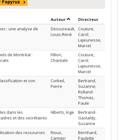
r Papyrus
Trier par auteur en ordre décroiss
par contributeur e
Auteur
Directeur
bec : une analyse de
Dessureault,
Couture,
Louis-René
Carol;
Lajeunesse,
Marcel
els de Montréal :
Fillion,
Couture,
ocats
Chantale
Carol;
Lajeunesse,
Marcel
lassification et son
Corbeil,
Bertrand,
Pierre
Suzanne;
Rolland-
Thomas,
Paule
lles dans les
Alberts, Inge
Bertrand-
cadres et des secrétaires
Gastaldy,
Suzanne
lisation des ressources
Rioux,
Bernhard,
Carmen
Paulette