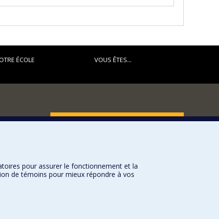
OTRE ÉCOLE
VOUS ÊTES...
FACULTÉ DES ARTS ET DES SCIENCES
Nos départements et écoles
Nos centres d'études
atoires pour assurer le fonctionnement et la
Nos programmes et cours
sation de témoins pour mieux répondre à vos