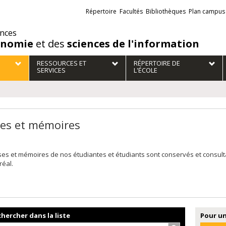
Liens
Répertoire
Facultés
Bibliothèques
Plan campus
externes
ences
onomie
et des
sciences de l'information
RESSOURCES ET
RÉPERTOIRE DE
SERVICES
L'ÉCOLE
es et mémoires
ses et mémoires de nos étudiantes et étudiants sont conservés et consul
réal.
hercher dans la liste
Pour un