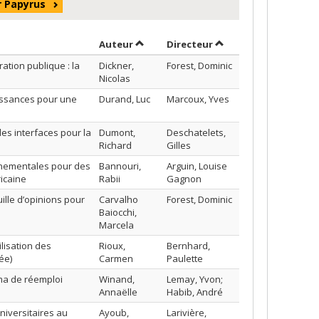
r Papyrus
Trier par auteur en ordre croissant
par contributeur en o
Auteur
Directeur
tion publique : la
Dickner,
Forest, Dominic
Nicolas
aissances pour une
Durand, Luc
Marcoux, Yves
es interfaces pour la
Dumont,
Deschatelets,
Richard
Gilles
nementales pour des
Bannouri,
Arguin, Louise
icaine
Rabii
Gagnon
uille d’opinions pour
Carvalho
Forest, Dominic
Baiocchi,
Marcela
lisation des
Rioux,
Bernhard,
ée)
Carmen
Paulette
éma de réemploi
Winand,
Lemay, Yvon;
Annaëlle
Habib, André
niversitaires au
Ayoub,
Larivière,