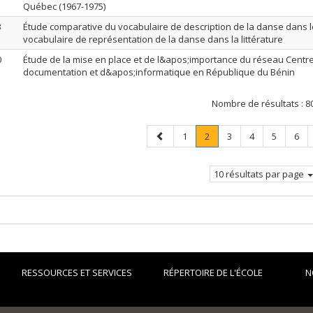
Québec (1967-1975)
3
Étude comparative du vocabulaire de description de la danse dans l
vocabulaire de représentation de la danse dans la littérature
0
Étude de la mise en place et de l&apos;importance du réseau Centre
documentation et d&apos;informatique en République du Bénin
Nombre de résultats :
8
Page
Page
Page
.
Page
Page
Page
Pag
1
2
3
4
5
6
précédente
Page
courante.
10 résultats par page
RESSOURCES ET SERVICES
RÉPERTOIRE DE L'ÉCOLE
N