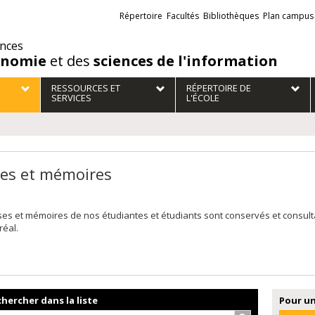
Liens
Répertoire
Facultés
Bibliothèques
Plan campus
externes
ences
onomie
et des
sciences de l'information
RESSOURCES ET
RÉPERTOIRE DE
SERVICES
L'ÉCOLE
es et mémoires
ses et mémoires de nos étudiantes et étudiants sont conservés et consul
réal.
hercher dans la liste
Pour un