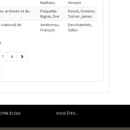
Mathieu
Vincent
es archives et du
Paquette-
Forest, Dominic;
Bigras, Ève
Turner, James
 national de
Amètonou,
Deschatelets,
François
Gilles
0
e
Page
Page
Page
7
8
suivante
OTRE ÉCOLE
VOUS ÊTES...