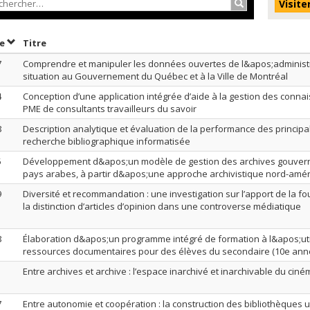
Rechercher…
Visite
Trier par date en ordre croissant
Trier par titre en ordre croissant
te
Titre
7
Comprendre et manipuler les données ouvertes de l&apos;administra
situation au Gouvernement du Québec et à la Ville de Montréal
4
Conception d’une application intégrée d’aide à la gestion des conn
PME de consultants travailleurs du savoir
8
Description analytique et évaluation de la performance des principal
recherche bibliographique informatisée
5
Développement d&apos;un modèle de gestion des archives gouver
pays arabes, à partir d&apos;une approche archivistique nord-amér
9
Diversité et recommandation : une investigation sur l’apport de la fo
la distinction d’articles d’opinion dans une controverse médiatique
8
Élaboration d&apos;un programme intégré de formation à l&apos;uti
ressources documentaires pour des élèves du secondaire (10e ann
1
Entre archives et archive : l’espace inarchivé et inarchivable du cin
7
Entre autonomie et coopération : la construction des bibliothèques u