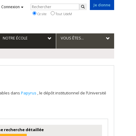
Je donne
Rechercher
Connexion
Rechercher
Ce site
Tout UdeM
NOTRE ÉCOLE
VOUS ÊTES...
tables dans
Papyrus
, le dépôt institutionnel de l’Université
e recherche détaillée