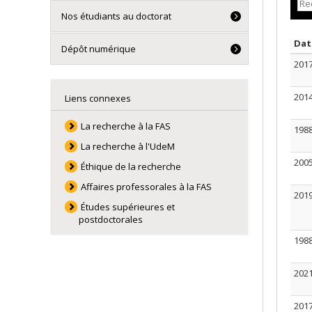
Nos étudiants au doctorat
Da
Dépôt numérique
201
201
Liens connexes
La recherche à la FAS
198
La recherche à l'UdeM
200
Éthique de la recherche
Affaires professorales à la FAS
201
Études supérieures et
postdoctorales
198
202
201