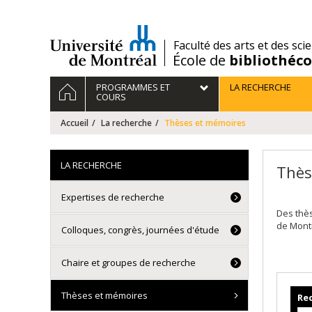
Passer
au
contenu
/
Faculté des arts et des sci
École de
bibliothéc
Navigation
ACCUEIL
PROGRAMMES ET
LA RECHERCHE
principale
COURS
Accueil
La recherche
Thèses et mémoires
LA RECHERCHE
Thès
Expertises de recherche
Des thè
de Mont
Colloques, congrès, journées d'étude
Chaire et groupes de recherche
Thèses et mémoires
Rec