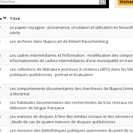
Rechercher…
Visite
Trier par date en ordre croissant
Trier par titre en ordre croissant
te
Titre
7
Le papier voyageur : provenance, circulation et utilisation en Nouvel
siècle
3
Les archives dans l&apos;art de Robert Rauschenberg
6
Les cadres intermédiaires et l’information : modélisation des comp
informationnels de cadres intermédiaires d’une municipalité en tra
9
Les collections de littérature jeunesse à contenu LGBTQ dans les bi
publiques québécoises : portrait et évaluation
7
Les comportements documentaires des chercheurs de l&apos;Unive
à Montréal
8
Les habitudes documentaires des recherchistes de trois réseaux mo
télévision de langue française
6
Les maisons de disques à l’ère des médias sociaux et des services 
: étude de cas de quatre maisons de disques québécoises
9
Les missions des bibliothèques publiques autonomes du point de v