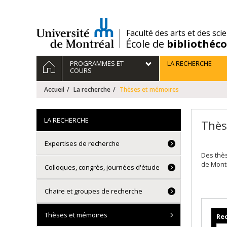
Passer
au
contenu
/
Faculté des arts et des sci
École de
bibliothéc
Navigation
ACCUEIL
PROGRAMMES ET
LA RECHERCHE
principale
COURS
Accueil
La recherche
Thèses et mémoires
LA RECHERCHE
Thès
Expertises de recherche
Des thè
de Mont
Colloques, congrès, journées d'étude
Chaire et groupes de recherche
Thèses et mémoires
Rec