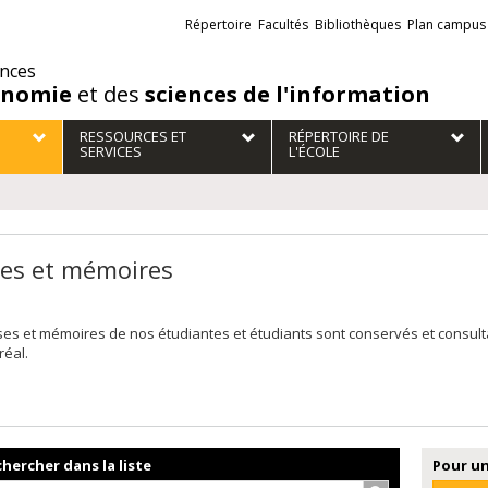
Liens
Répertoire
Facultés
Bibliothèques
Plan campus
externes
ences
onomie
et des
sciences de l'information
RESSOURCES ET
RÉPERTOIRE DE
SERVICES
L'ÉCOLE
es et mémoires
ses et mémoires de nos étudiantes et étudiants sont conservés et consul
réal.
hercher dans la liste
Pour un