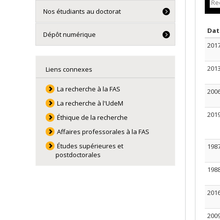
Nos étudiants au doctorat
Da
Dépôt numérique
201
201
Liens connexes
La recherche à la FAS
200
La recherche à l'UdeM
201
Éthique de la recherche
Affaires professorales à la FAS
Études supérieures et
198
postdoctorales
198
201
200