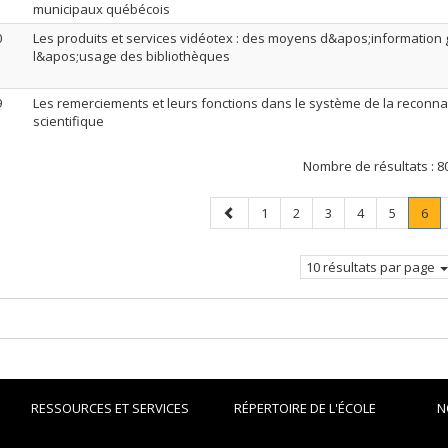
municipaux québécois
0
Les produits et services vidéotex : des moyens d&apos;information 
l&apos;usage des bibliothèques
9
Les remerciements et leurs fonctions dans le système de la reconn
scientifique
Nombre de résultats :
8
Page
Page
Page
Page
Page
Page
Pag
.
1
2
3
4
5
6
précédente
Pa
cou
10 résultats par page
RESSOURCES ET SERVICES
RÉPERTOIRE DE L'ÉCOLE
N