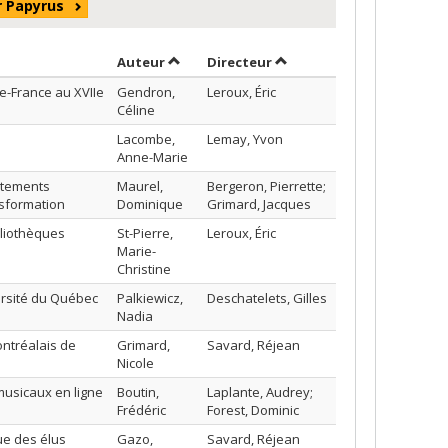
r Papyrus
Trier par auteur en ordre croissant
par contributeur en ordr
Auteur
Directeur
le-France au XVIIe
Gendron,
Leroux, Éric
Céline
Lacombe,
Lemay, Yvon
Anne-Marie
ortements
Maurel,
Bergeron, Pierrette;
nsformation
Dominique
Grimard, Jacques
bliothèques
St-Pierre,
Leroux, Éric
Marie-
Christine
rsité du Québec
Palkiewicz,
Deschatelets, Gilles
Nadia
ntréalais de
Grimard,
Savard, Réjean
Nicole
musicaux en ligne
Boutin,
Laplante, Audrey;
Frédéric
Forest, Dominic
ue des élus
Gazo,
Savard, Réjean