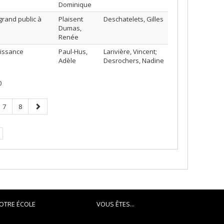
Dominique
grand public à
Plaisent
Deschatelets, Gilles
Dumas,
Renée
aissance
Paul-Hus,
Larivière, Vincent;
Adèle
Desrochers, Nadine
0
e
Page
Page
Page
7
8
ge
suivante
rante.
OTRE ÉCOLE
VOUS ÊTES...