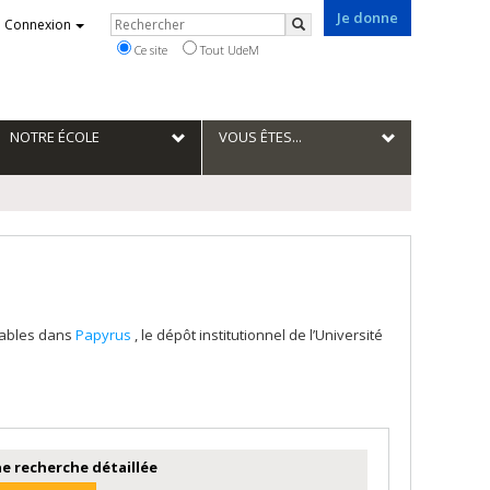
Je donne
Rechercher
Connexion
Rechercher
Ce site
Tout UdeM
NOTRE ÉCOLE
VOUS ÊTES...
tables dans
Papyrus
, le dépôt institutionnel de l’Université
e recherche détaillée