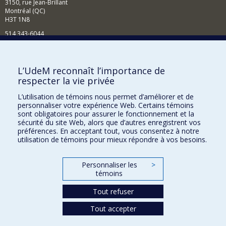
3150, rue Jean-Brillant
Montréal (QC)
H3T 1N8
514 343-6044
Courriel
Comment soutenir l'École?
L’UdeM reconnaît l’importance de
respecter la vie privée
BESOIN D'AIDE?
L’utilisation de témoins nous permet d’améliorer et de
Plan du site
personnaliser votre expérience Web. Certains témoins
Signaler une erreur
sont obligatoires pour assurer le fonctionnement et la
sécurité du site Web, alors que d’autres enregistrent vos
Accessibilité
préférences. En acceptant tout, vous consentez à notre
utilisation de témoins pour mieux répondre à vos besoins.
FACULTÉ DES ARTS ET DES SCIENCES
Nos départements et écoles
Personnaliser les
>
témoins
Nos centres d'études
Tout refuser
Nos programmes et cours
Tout accepter
Confidentialité