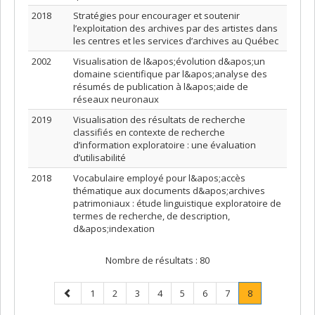
2018
Stratégies pour encourager et soutenir
l’exploitation des archives par des artistes dans
les centres et les services d’archives au Québec
2002
Visualisation de l&apos;évolution d&apos;un
domaine scientifique par l&apos;analyse des
résumés de publication à l&apos;aide de
réseaux neuronaux
2019
Visualisation des résultats de recherche
classifiés en contexte de recherche
d’information exploratoire : une évaluation
d’utilisabilité
2018
Vocabulaire employé pour l&apos;accès
thématique aux documents d&apos;archives
patrimoniaux : étude linguistique exploratoire de
termes de recherche, de description,
d&apos;indexation
Nombre de résultats :
80
Page
Page
Page
Page
Page
Page
Page
Page
Page
.
1
2
3
4
5
6
7
8
précédente
Page