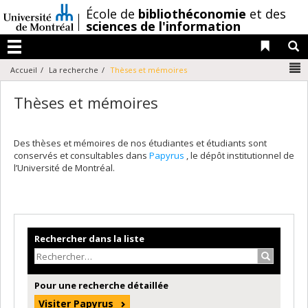
Passer
/
École de
bibliothéconomie
et des
au
sciences de l'information
contenu
Liens 
R
Menu
N
Accueil
La recherche
Thèses et mémoires
Thèses et mémoires
Des thèses et mémoires de nos étudiantes et étudiants sont
conservés et consultables dans
Papyrus
, le dépôt institutionnel de
l’Université de Montréal.
Rechercher dans la liste
Recherche
Pour une recherche détaillée
Visiter Papyrus