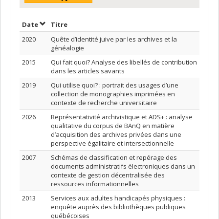
Trier par date en ordre croissant
Trier par titre en ordre croissant
Date
Titre
2020
Quête d’identité juive par les archives et la
généalogie
2015
Qui fait quoi? Analyse des libellés de contribution
dans les articles savants
2019
Qui utilise quoi? : portrait des usages d’une
collection de monographies imprimées en
contexte de recherche universitaire
2026
Représentativité archivistique et ADS+ : analyse
qualitative du corpus de BAnQ en matière
d’acquisition des archives privées dans une
perspective égalitaire et intersectionnelle
2007
Schémas de classification et repérage des
documents administratifs électroniques dans un
contexte de gestion décentralisée des
ressources informationnelles
2013
Services aux adultes handicapés physiques :
enquête auprès des bibliothèques publiques
québécoises