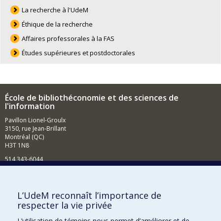
La recherche à l'UdeM
Éthique de la recherche
Affaires professorales à la FAS
Études supérieures et postdoctorales
École de bibliothéconomie et des sciences de
l'information
Pavillon Lionel-Groulx
3150, rue Jean-Brillant
Montréal (QC)
H3T 1N8
514 343-6044
Courriel
Comment soutenir l'École?
L’UdeM reconnaît l’importance de
respecter la vie privée
BESOIN D'AIDE?
L’utilisation de témoins nous permet d’améliorer et de