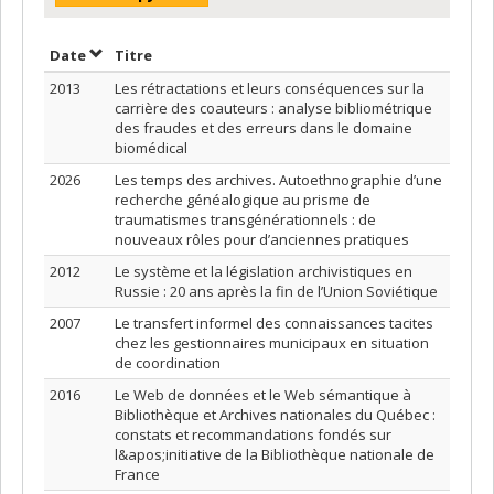
Trier par date en ordre croissant
Trier par titre en ordre croissant
Date
Titre
2013
Les rétractations et leurs conséquences sur la
carrière des coauteurs : analyse bibliométrique
des fraudes et des erreurs dans le domaine
biomédical
2026
Les temps des archives. Autoethnographie d’une
recherche généalogique au prisme de
traumatismes transgénérationnels : de
nouveaux rôles pour d’anciennes pratiques
2012
Le système et la législation archivistiques en
Russie : 20 ans après la fin de l’Union Soviétique
2007
Le transfert informel des connaissances tacites
chez les gestionnaires municipaux en situation
de coordination
2016
Le Web de données et le Web sémantique à
Bibliothèque et Archives nationales du Québec :
constats et recommandations fondés sur
l&apos;initiative de la Bibliothèque nationale de
France