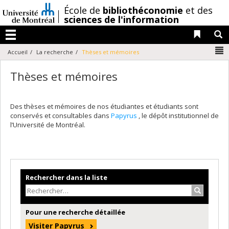
Passer
/
École de
bibliothéconomie
et des
au
sciences de l'information
contenu
Liens 
R
Menu
N
Accueil
La recherche
Thèses et mémoires
Thèses et mémoires
Des thèses et mémoires de nos étudiantes et étudiants sont
conservés et consultables dans
Papyrus
, le dépôt institutionnel de
l’Université de Montréal.
Rechercher dans la liste
Recherche
Pour une recherche détaillée
Visiter Papyrus