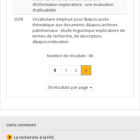
d’information exploratoire : une évaluation
d’utilisabilité
2018
Vocabulaire employé pour l&apos;accès
thématique aux documents d&apos;archives
patrimoniaux : étude linguistique exploratoire de
termes de recherche, de description,
d&apos;indexation
Nombre de résultats :
80
Page
Page
Page
Page
.
1
2
3
précédente
Page
courante.
30 résultats par page
Liens connexes
La recherche à la FAS