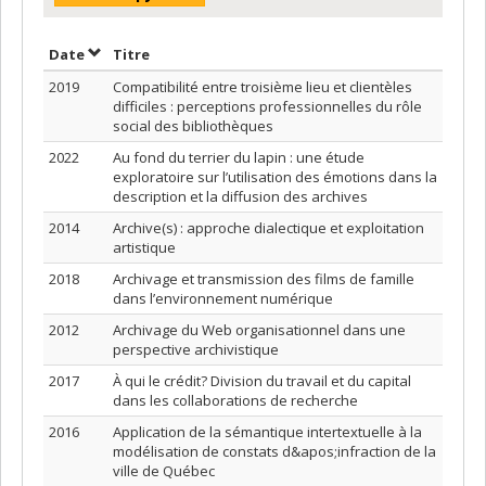
Trier par date en ordre décroissant
Trier par titre en ordre décroissant
Date
Titre
2019
Compatibilité entre troisième lieu et clientèles
difficiles : perceptions professionnelles du rôle
social des bibliothèques
2022
Au fond du terrier du lapin : une étude
exploratoire sur l’utilisation des émotions dans la
description et la diffusion des archives
2014
Archive(s) : approche dialectique et exploitation
artistique
2018
Archivage et transmission des films de famille
dans l’environnement numérique
2012
Archivage du Web organisationnel dans une
perspective archivistique
2017
À qui le crédit? Division du travail et du capital
dans les collaborations de recherche
2016
Application de la sémantique intertextuelle à la
modélisation de constats d&apos;infraction de la
ville de Québec