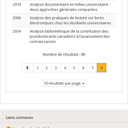
2014
Analyse documentaire en milieu universitaire :
deux approches générales comparées
2006
Analyse des pratiques de lecture sur livres
électroniques chez les étudiants universitaires
2014
Analyse bibliométrique de la contribution des
postdoctorants canadiens à l’avancement des
connaissances
Nombre de résultats :
80
Page
Page
Page
Page
Page
Page
Page
Page
Page
.
1
2
3
4
5
6
7
8
précédente
Page
courante.
10 résultats par page
Liens connexes