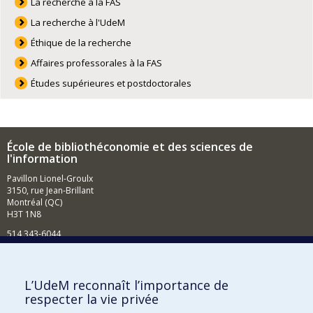
La recherche à la FAS
La recherche à l'UdeM
Éthique de la recherche
Affaires professorales à la FAS
Études supérieures et postdoctorales
École de bibliothéconomie et des sciences de
l'information
Pavillon Lionel-Groulx
3150, rue Jean-Brillant
Montréal (QC)
H3T 1N8
514 343-6044
Courriel
Comment soutenir l'École?
L’UdeM reconnaît l’importance de
respecter la vie privée
BESOIN D'AIDE?