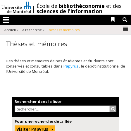
Passer
/
École de
bibliothéconomie
et des
au
sciences de l'information
contenu
Liens 
R
Menu
N
Accueil
La recherche
Thèses et mémoires
Thèses et mémoires
Des thèses et mémoires de nos étudiantes et étudiants sont
conservés et consultables dans
Papyrus
, le dépôt institutionnel de
l’Université de Montréal.
Rechercher dans la liste
Recherche
Pour une recherche détaillée
Visiter Papyrus