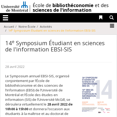
Passer
/
École de
bibliothéconomie
et des
au
sciences de l'information
contenu
Liens 
R
Menu
N
Accueil
Notre École
Activités
e
14
Symposium Étudiant en sciences de l'information EBSI-SIS
e
14
Symposium Étudiant en sciences
de l'information EBSI-SIS
28 avril 2022
Le Symposium annuel EBSI-SIS, organisé
conjointement par l’École de
bibliothéconomie et des sciences de
l’information (EBSI) de l’Université de
Montréal et l’École des études en
information (SIS) de l’Université McGill, se
déroulera virtuellement le
28 avril 2022 de
10h00 à 15h00
et donnera l’occasion aux
étudiants à la maîtrise et au doctorat de