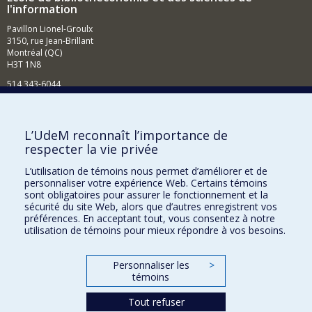
l'information
Pavillon Lionel-Groulx
3150, rue Jean-Brillant
Montréal (QC)
H3T 1N8
514 343-6044
Courriel
Comment soutenir l'École?
L’UdeM reconnaît l’importance de
respecter la vie privée
BESOIN D'AIDE?
L’utilisation de témoins nous permet d’améliorer et de
Plan du site
personnaliser votre expérience Web. Certains témoins
Signaler une erreur
sont obligatoires pour assurer le fonctionnement et la
sécurité du site Web, alors que d’autres enregistrent vos
Accessibilité
préférences. En acceptant tout, vous consentez à notre
utilisation de témoins pour mieux répondre à vos besoins.
FACULTÉ DES ARTS ET DES SCIENCES
Nos départements et écoles
Personnaliser les
>
témoins
Nos centres d'études
Tout refuser
Nos programmes et cours