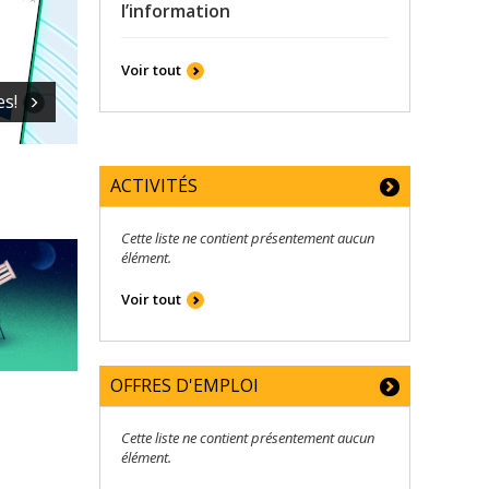
l’information
Voir tout
sciences de l'information au pavillon Lionel-Groulx, côté jar
ACTIVITÉS
Cette liste ne contient présentement aucun
élément.
Voir tout
de soutien à la réussite et
gique
OFFRES D'EMPLOI
Cette liste ne contient présentement aucun
élément.