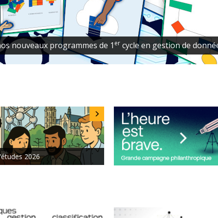
es!
L'École de bibliothéconomie et des 
Services 
'études 2026
psycholo