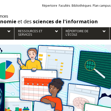
Liens
Répertoire
Facultés
Bibliothèques
Plan campus
externes
ences
onomie
et des
sciences de l'information
RESSOURCES ET
RÉPERTOIRE DE
SERVICES
L'ÉCOLE