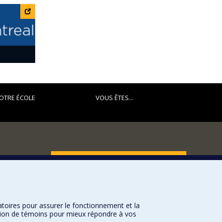
OTRE ÉCOLE
VOUS ÊTES...
FACULTÉ DES ARTS ET DES SCIENCES
Nos départements et écoles
Nos centres d'études
atoires pour assurer le fonctionnement et la
Nos programmes et cours
sation de témoins pour mieux répondre à vos