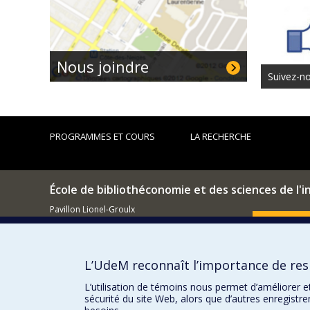
Nous joindre
Suivez-n
PROGRAMMES ET COURS
LA RECHERCHE
École de bibliothéconomie et des sciences de l'
Pavillon Lionel-Groulx
3150, rue Jean-Brillant
Comment so
Montréal (QC)
H3T 1N8
L’UdeM reconnaît l’importance de resp
514 343-6044
Courriel
L’utilisation de témoins nous permet d’améliorer e
sécurité du site Web, alors que d’autres enregistr