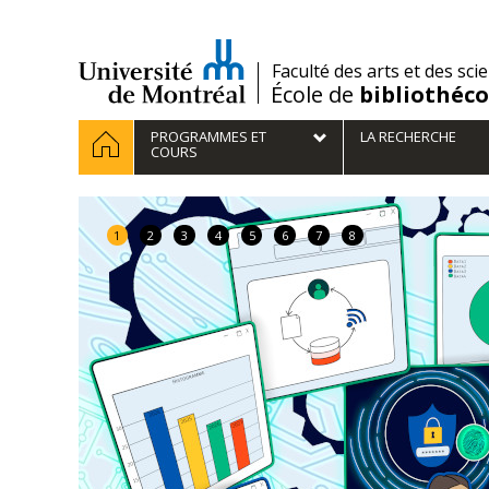
Passer
au
contenu
/
Faculté des arts et des sci
École de
bibliothéc
Navigation
ACCUEIL
PROGRAMMES ET
LA RECHERCHE
principale
COURS
1
2
3
4
5
6
7
8