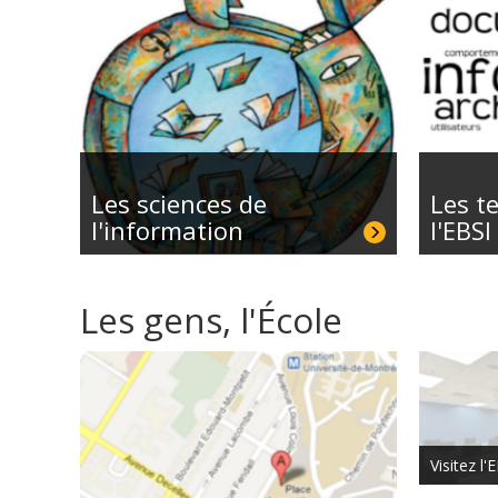
Les sciences de
Les t
l'information
l'EBSI
Les gens, l'École
Visitez l