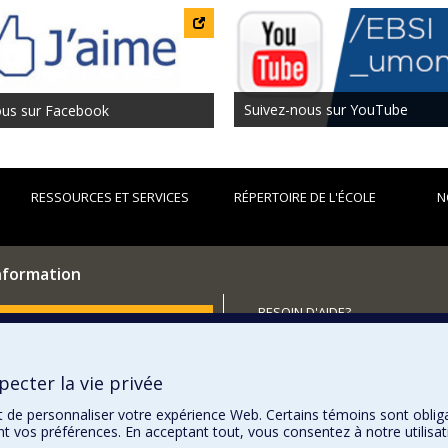
Suivez-nous sur YouTube
ous sur Facebook
RESSOURCES ET SERVICES
RÉPERTOIRE DE L'ÉCOLE
N
information
BESOIN D'AIDE?
utenir l'École?
Plan du site
Signaler une erreur
ecter la vie privée
Accessibilité
t de personnaliser votre expérience Web. Certains témoins sont oblig
ent vos préférences. En acceptant tout, vous consentez à notre utili