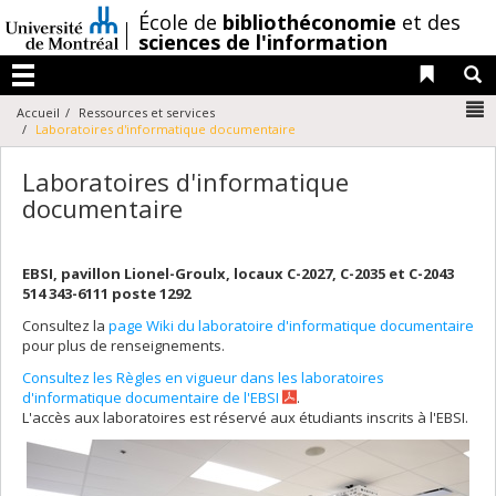
Passer
/
École de
bibliothéconomie
et des
au
sciences de l'information
contenu
Liens 
R
Menu
N
Accueil
Ressources et services
Laboratoires d'informatique documentaire
Laboratoires d'informatique
documentaire
EBSI, pavillon Lionel-Groulx, locaux C-2027, C-2035 et C-2043
514 343-6111 poste 1292
Consultez la
page Wiki du laboratoire d'informatique documentaire
pour plus de renseignements.
Consultez les Règles en vigueur dans les laboratoires
d'informatique documentaire de l'EBSI
.
L'accès aux laboratoires est réservé aux étudiants inscrits à l'EBSI.