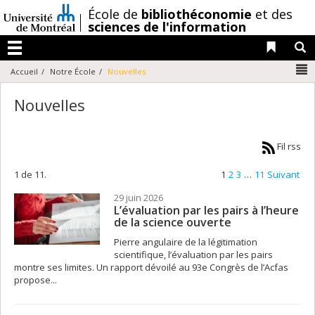
Passer
/
École de
bibliothéconomie
et des
au
sciences de l'information
contenu
Liens 
R
Menu
N
Accueil
Notre École
Nouvelles
Nouvelles
Fil rss
1 de 11.
1
2
3
…
11
Suivant
29 juin 2026
L’évaluation par les pairs à l’heure
de la science ouverte
Pierre angulaire de la légitimation
scientifique, l’évaluation par les pairs
montre ses limites. Un rapport dévoilé au 93e Congrès de l’Acfas
propose...