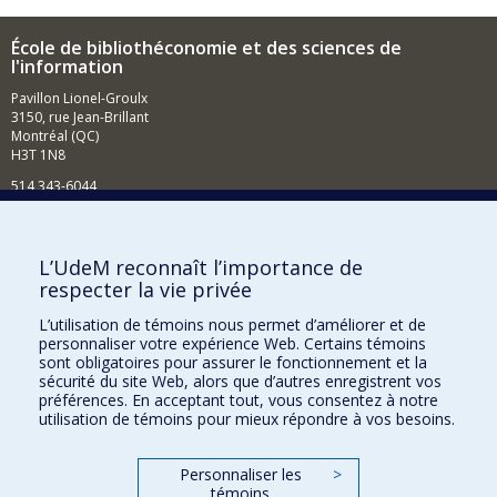
École de bibliothéconomie et des sciences de
l'information
Pavillon Lionel-Groulx
3150, rue Jean-Brillant
Montréal (QC)
H3T 1N8
514 343-6044
Courriel
Comment soutenir l'École?
L’UdeM reconnaît l’importance de
respecter la vie privée
BESOIN D'AIDE?
L’utilisation de témoins nous permet d’améliorer et de
Plan du site
personnaliser votre expérience Web. Certains témoins
Signaler une erreur
sont obligatoires pour assurer le fonctionnement et la
sécurité du site Web, alors que d’autres enregistrent vos
Accessibilité
préférences. En acceptant tout, vous consentez à notre
utilisation de témoins pour mieux répondre à vos besoins.
FACULTÉ DES ARTS ET DES SCIENCES
Nos départements et écoles
Personnaliser les
>
témoins