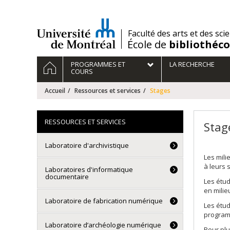
Passer
au
contenu
/
Faculté des arts et des sci
École de
bibliothéc
Navigation
ACCUEIL
PROGRAMMES ET
LA RECHERCHE
principale
COURS
Accueil
Ressources et services
Stages
RESSOURCES ET SERVICES
Stag
Laboratoire d'archivistique
Les mili
à leurs 
Laboratoires d'informatique
documentaire
Les étud
en milie
Laboratoire de fabrication numérique
Les étud
programm
Laboratoire d’archéologie numérique
Pour plu