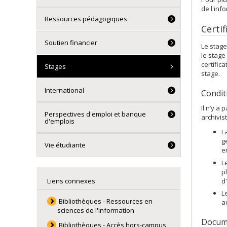
de l'inf
Ressources pédagogiques
Certif
Soutien financier
Le stage
le stage
certific
Stages
stage.
International
Condit
Il n’y a
Perspectives d'emploi et banque
archivis
d'emplois
L
g
Vie étudiante
e
L
p
d'
Liens connexes
L
Bibliothèques - Ressources en
a
sciences de l'information
Docume
Bibliothèques - Accès hors-campus