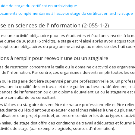
uide de stage du certificat en archivistique
ocuments complémentaires à l'activité stage du certificat en archivistique
se en sciences de l'information (2-055-1-2)
 est une activité obligatoire pour les étudiantes et étudiants inscrits à la 
une durée de 36 jours (6 crédits), le stage est réalisé après avoir acquis t
s sept cours obligatoires du programme ainsi qu'au moins six des huit cour
ions à remplir pour recevoir une ou un stagiaire
 pas de restriction concernant la taille ou le domaine d’activité des organi
 de l’information. Par contre, ces organismes doivent remplir toutes les con
a ou le stagiaire doit être supervisé par une professionnelle ou un profes
’évaluer la qualité de son travail et de le guider au besoin. Idéalement, cet
ciences de l'information ou d'un diplôme équivalent. La ou le stagiaire est 
’une consultante ou consultant.
es tâches du stagiaire doivent être de nature professionnelle et être relié
'étudiante ou l’étudiant peut exécuter des tâches reliées à une ou plusieur
éalisation d'un projet ponctuel, ou encore combiner les deux types d'activi
e milieu de stage doit offrir des conditions de travail adéquates et fournir l
ctivités de stage (par exemple : logiciels, sources d’information).