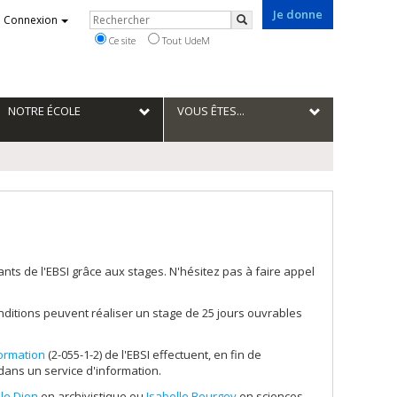
Je donne
Rechercher
Connexion
Rechercher
Ce site
Tout UdeM
NOTRE ÉCOLE
VOUS ÊTES...
ants de l'EBSI grâce aux stages. N'hésitez pas à faire appel
ditions peuvent réaliser un stage de 25 jours ouvrables
formation
(2-055-1-2) de l'EBSI effectuent, en fin de
dans un service d'information.
lle Dion
en archivistique ou
Isabelle Bourgey
en sciences