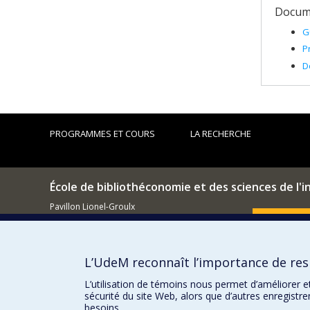
Docume
G
P
D
PROGRAMMES ET COURS
LA RECHERCHE
École de bibliothéconomie et des sciences de l'
Pavillon Lionel-Groulx
3150, rue Jean-Brillant
Comment so
Montréal (QC)
H3T 1N8
L’UdeM reconnaît l’importance de resp
514 343-6044
Courriel
L’utilisation de témoins nous permet d’améliorer e
sécurité du site Web, alors que d’autres enregistr
besoins.