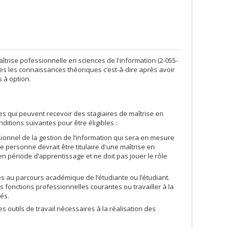
maîtrise pofessionnelle en sciences de l'information (2-055-
outes les connaissances théoriques c’est-à-dire après avoir
s à option.
smes qui peuvent recevoir des stagiaires de maîtrise en
ditions suivantes pour être éligibles :
sionnel de la gestion de l’information qui sera en mesure
te personne devrait être titulaire d'une maîtrise en
en période d’apprentissage et ne doit pas jouer le rôle
es au parcours académique de l’étudiante ou l’étudiant.
s fonctions professionnelles courantes ou travailler à la
tés.
es outils de travail nécessaires à la réalisation des