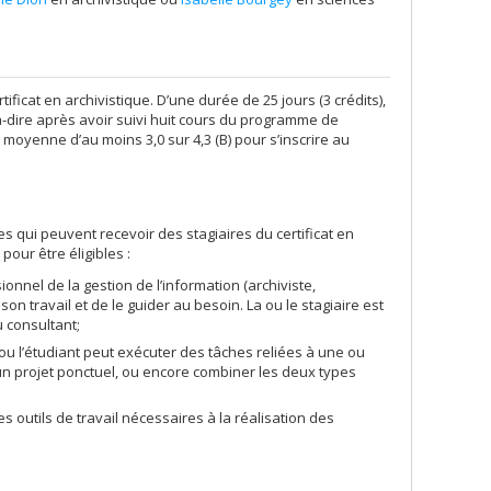
tificat en archivistique. D’une durée de 25 jours (3 crédits),
à-dire après avoir suivi huit cours du programme de
e moyenne d’au moins 3,0 sur 4,3 (B) pour s’inscrire au
mes qui peuvent recevoir des stagiaires du certificat en
our être éligibles :
onnel de la gestion de l’information (archiviste,
on travail et de le guider au besoin. La ou le stagiaire est
u consultant;
 ou l’étudiant peut exécuter des tâches reliées à une ou
d'un projet ponctuel, ou encore combiner les deux types
es outils de travail nécessaires à la réalisation des