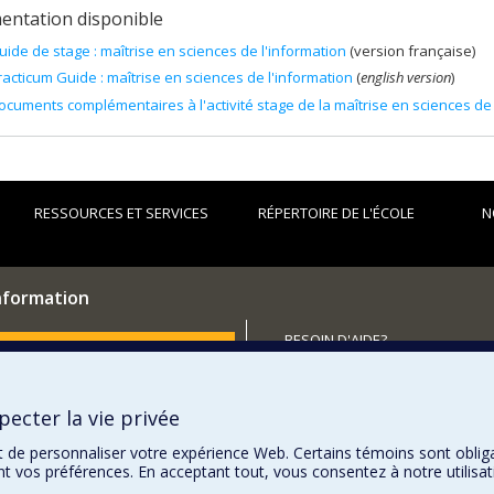
ntation disponible
uide de stage : maîtrise en sciences de l'information
(version française)
racticum Guide : maîtrise en sciences de l'information
(
english version
)
ocuments complémentaires à l'activité stage de la maîtrise en sciences de 
RESSOURCES ET SERVICES
RÉPERTOIRE DE L'ÉCOLE
N
information
BESOIN D'AIDE?
utenir l'École?
Plan du site
Signaler une erreur
ecter la vie privée
Accessibilité
t de personnaliser votre expérience Web. Certains témoins sont oblig
ent vos préférences. En acceptant tout, vous consentez à notre utili