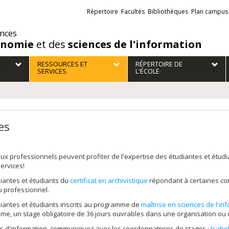
Liens
Répertoire
Facultés
Bibliothèques
Plan campus
externes
ences
onomie
et des
sciences de l'information
RESSOURCES ET
RÉPERTOIRE DE
SERVICES
L'ÉCOLE
es
eux professionnels peuvent profiter de l'expertise des étudiantes et étudi
services!
iantes et étudiants du
certificat en archivistique
répondant à certaines con
u professionnel.
iantes et étudiants inscrits au programme de
maîtrise en sciences de l'in
e, un stage obligatoire de 36 jours ouvrables dans une organisation ou 
s d'information, communiquez avec les coordonnatrices de stages :
Isabe