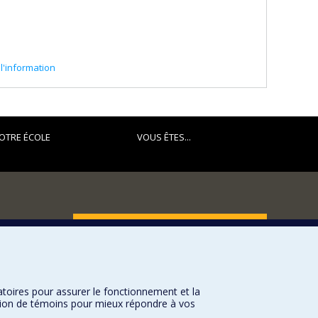
l'information
OTRE ÉCOLE
VOUS ÊTES...
FACULTÉ DES ARTS ET DES SCIENCES
Nos départements et écoles
Nos centres d'études
atoires pour assurer le fonctionnement et la
Nos programmes et cours
sation de témoins pour mieux répondre à vos