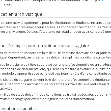
ormation.
icat en archivistique
 est une activité optionnelle pour les étudiantes et étudiants inscrits au cer
 est réalisé après avoir acquis toutes les connaissances théoriques c’est-
at en archivistique. De plus, l’étudiante ou l’étudiant doit avoir conservé un
ions à remplir pour recevoir une ou un stagiaire
 pas de restriction concernant la taille ou le domaine d’activité des organis
tique. Cependant, ces organismes doivent remplir les conditions suivantes p
a ou le stagiaire doit être supervisé par une professionnelle ou un professi
estionnaire de documents, etc.) qui sera en mesure d’évaluer la qualité de s
n période d’apprentissage et ne doit pas jouer le rôle d’une consultante o
es tâches du stagiaire doivent être de nature professionnelle. L'étudiante
lusieurs fonctions archivistiques courantes ou travailler à la réalisation 
activités;
e milieu de stage doit offrir des conditions de travail adéquates et fournir l
ctivités de stage (par exemple : logiciels, sources d’information).
ntation disponible