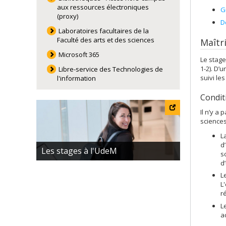
aux ressources électroniques
G
(proxy)
D
Laboratoires facultaires de la
Faculté des arts et des sciences
Maîtri
Microsoft 365
Le stage
1-2). D’
Libre-service des Technologies de
suivi le
l'information
Condit
Il n’y a
sciences
L
d
Les stages à l'UdeM
s
d
L
L
r
L
a