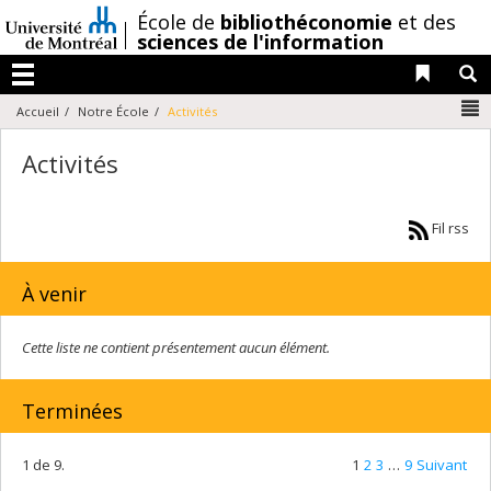
Passer
/
École de
bibliothéconomie
et des
au
sciences de l'information
contenu
Liens 
R
Menu
N
Accueil
Notre École
Activités
Activités
Fil rss
À venir
Cette liste ne contient présentement aucun élément.
Terminées
1 de 9.
1
2
3
…
9
Suivant