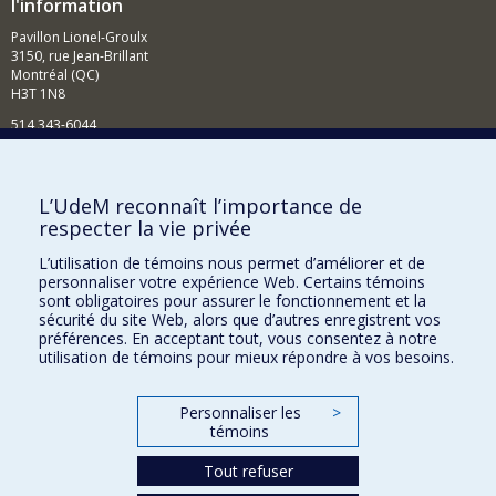
l'information
Pavillon Lionel-Groulx
3150, rue Jean-Brillant
Montréal (QC)
H3T 1N8
514 343-6044
Courriel
Comment soutenir l'École?
L’UdeM reconnaît l’importance de
respecter la vie privée
BESOIN D'AIDE?
L’utilisation de témoins nous permet d’améliorer et de
Plan du site
personnaliser votre expérience Web. Certains témoins
Signaler une erreur
sont obligatoires pour assurer le fonctionnement et la
sécurité du site Web, alors que d’autres enregistrent vos
Accessibilité
préférences. En acceptant tout, vous consentez à notre
utilisation de témoins pour mieux répondre à vos besoins.
FACULTÉ DES ARTS ET DES SCIENCES
Nos départements et écoles
Personnaliser les
>
témoins
Nos centres d'études
Tout refuser
Nos programmes et cours