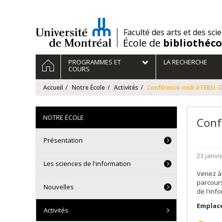
Passer
au
contenu
/
Faculté des arts et des sci
École de
bibliothéc
Navigation
ACCUEIL
PROGRAMMES ET
LA RECHERCHE
principale
COURS
Accueil
Notre École
Activités
Conférence-midi à l'EBSI-
NOTRE ÉCOLE
Conf
Présentation
23 janvi
Les sciences de l'information
Venez à 
parcours
Nouvelles
de l'inf
Emplac
Activités