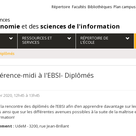
Liens
Répertoire
Facultés
Bibliothèques
Plan campus
externes
ences
onomie
et des
sciences de l'information
RESSOURCES ET
RÉPERTOIRE DE
SERVICES
L'ÉCOLE
 Diplômés
érence-midi à l'EBSI- Diplômés
er 2020, 12h45 à 13h45
la rencontre des diplômés de l’EBSI afin d’en apprendre davantage sur le
 ainsi que sur les différentes avenues possibles à la suite de la maîtrise
ormation!
ement :
UdeM - 3200, rue Jean-Brillant