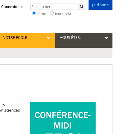
Je donne
Rechercher
Connexion
Rechercher
Ce site
Tout UdeM
NOTRE ÉCOLE
VOUS ÊTES...
urs
 en sciences