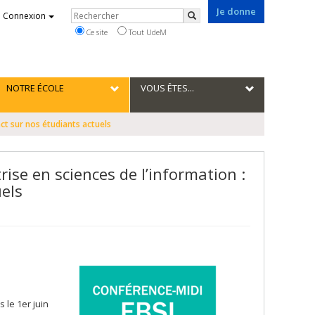
Je donne
Rechercher
Connexion
Rechercher
Ce site
Tout UdeM
NOTRE ÉCOLE
VOUS ÊTES...
ct sur nos étudiants actuels
ise en sciences de l’information :
uels
 le 1er juin