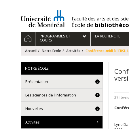
Passer
au
contenu
/
Faculté des arts et des sci
École de
bibliothéc
Navigation
ACCUEIL
PROGRAMMES ET
LA RECHERCHE
principale
COURS
Accueil
Notre École
Activités
Conférence-midi à l'EBSI- 
NOTRE ÉCOLE
Conf
vers
Présentation
Les sciences de l'information
27 févri
Confére
Nouvelles
Activités
Lyne Da 