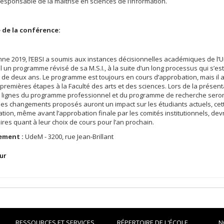
responsable de la maîtrise en sciences de l’information.
de la conférence:
mne 2019, l’EBSI a soumis aux instances décisionnelles académiques de l’U
 un programme révisé de sa M.S.I., à la suite d’un long processus qui s’e
 de deux ans. Le programme est toujours en cours d’approbation, mais il a
 premières étapes à la Faculté des arts et des sciences. Lors de la présenta
 lignes du programme professionnel et du programme de recherche seron
s changements proposés auront un impact sur les étudiants actuels, cet
tion, même avant l’approbation finale par les comités institutionnels, dev
res quant à leur choix de cours pour l’an prochain.
ement :
UdeM - 3200, rue Jean-Brillant
ur
RESSOURCES ET SERVICES
RÉPERTOIRE DE L'ÉCOLE
N