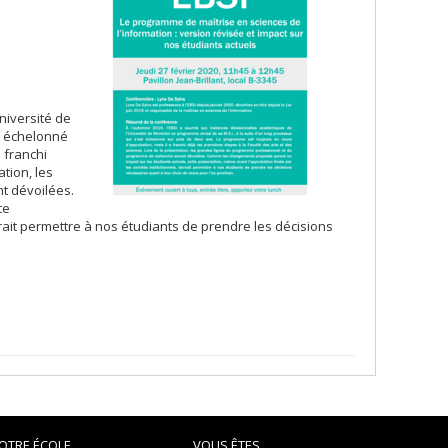
niversité de
st échelonné
 franchi
tion, les
t dévoilées.
te
rait permettre à nos étudiants de prendre les décisions
OTRE ÉCOLE
VOUS ÊTES...