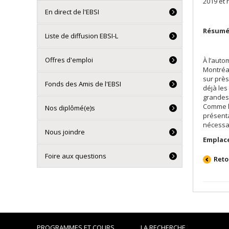
2019 et 
En direct de l'EBSI
Résumé 
Liste de diffusion EBSI-L
Offres d'emploi
À l’auto
Montréal
sur près
Fonds des Amis de l'EBSI
déjà les
grandes
Comme le
Nos diplômé(e)s
présenta
nécessai
Nous joindre
Emplac
Foire aux questions
Reto
PROGRAMMES ET COURS
LA RECHERCHE