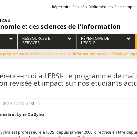
Liens
Répertoire
Facultés
Bibliothèques
Plan campus
externes
ences
onomie
et des
sciences de l'information
RESSOURCES ET
RÉPERTOIRE DE
SERVICES
L'ÉCOLE
Le programme de maîtrise en sciences de l’information : version révisée et impa
érence-midi à l'EBSI- Le programme de maîtr
ion révisée et impact sur nos étudiants act
er 2020, 12h45 à 13h45
ncière : Lyne Da Sylva
Sylva est professeure à l’EBSI depuis janvier 2000, directrice en titre depuis