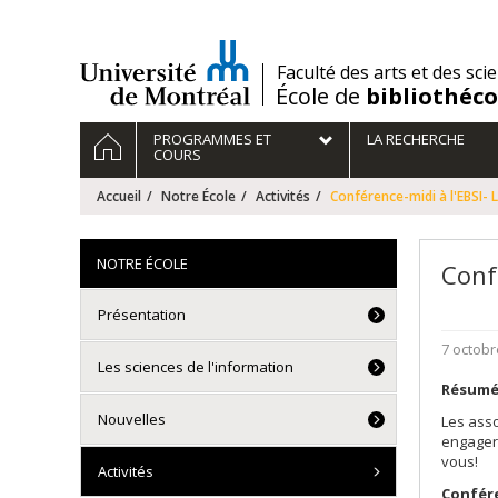
Passer
au
contenu
/
Faculté des arts et des sci
École de
bibliothéc
Navigation
ACCUEIL
PROGRAMMES ET
LA RECHERCHE
principale
COURS
Accueil
Notre École
Activités
Conférence-midi à l'EBSI-
NOTRE ÉCOLE
Conf
Présentation
7 octobr
Les sciences de l'information
Résumé
Nouvelles
Les asso
engager 
vous!
Activités
Confére