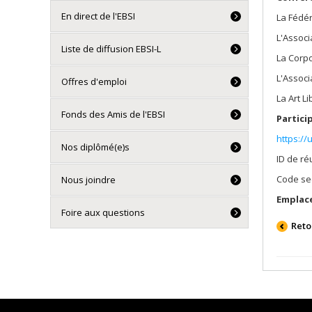
En direct de l'EBSI
La Fédér
L'Associ
Liste de diffusion EBSI-L
La Corpo
L'Associ
Offres d'emploi
La Art L
Fonds des Amis de l'EBSI
Partici
https:/
Nos diplômé(e)s
ID de ré
Code sec
Nous joindre
Emplac
Foire aux questions
Reto