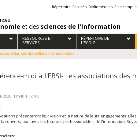
Liens
Répertoire
Facultés
Bibliothèques
Plan campus
externes
ences
onomie
et des
sciences de l'information
RESSOURCES ET
RÉPERTOIRE DE
SERVICES
L'ÉCOLE
 Les associations des milieux documentaires
érence-midi à l'EBSI- Les associations des 
e 2020, 11h40 à 12h45
:
ciations présenteront leur vision et la nature de leurs engagements. Elle
la conversation avec les futur.e.s professionel.le.s de l'information. Soy
nciers: