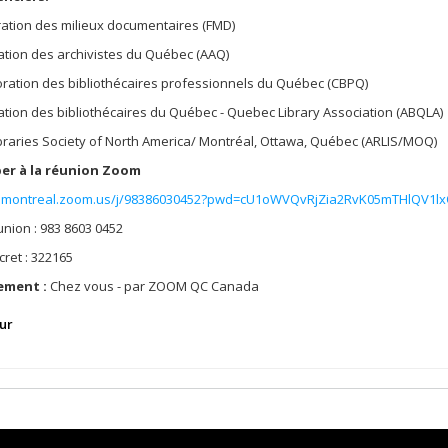
ation des milieux documentaires (FMD)
ation des archivistes du Québec (AAQ)
ration des bibliothécaires professionnels du Québec (CBPQ)
ation des bibliothécaires du Québec - Quebec Library Association (ABQLA)
ibraries Society of North America/ Montréal, Ottawa, Québec (ARLIS/MOQ)
per à la réunion Zoom
/umontreal.zoom.us/j/98386030452?pwd=cU1oWVQvRjZia2RvK05mTHlQV1l
union : 983 8603 0452
ret : 322165
ement :
Chez vous - par ZOOM QC Canada
ur