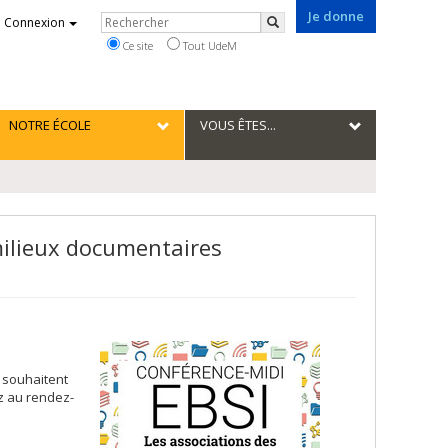
Je donne
Rechercher
Connexion
Rechercher
Ce site
Tout UdeM
NOTRE ÉCOLE
VOUS ÊTES...
milieux documentaires
s souhaitent
ez au rendez-