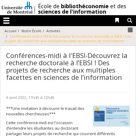
Passer
/
École de
bibliothéconomie
et des
au
sciences de l'information
contenu
Liens 
R
Menu
N
Accueil
Notre École
Activités
Conférences-midi à l'EBSI-Découvrez la recherche doctorale à l’EBSI ! Des
projets de recherche aux multiples facettes en sciences de l’information
Conférences-midi à l'EBSI-Découvrez la
recherche doctorale à l’EBSI ! Des
projets de recherche aux multiples
facettes en sciences de l’information
6 avril 2022, 11h45 à 12h45
***Une invitation à découvrir le travail des
nouvelles chercheuses***
Cette conférence-midi est l'occasion
d’entendre les étudiantes au doctorant
partager leurs projets de recherche qui couvrent différents