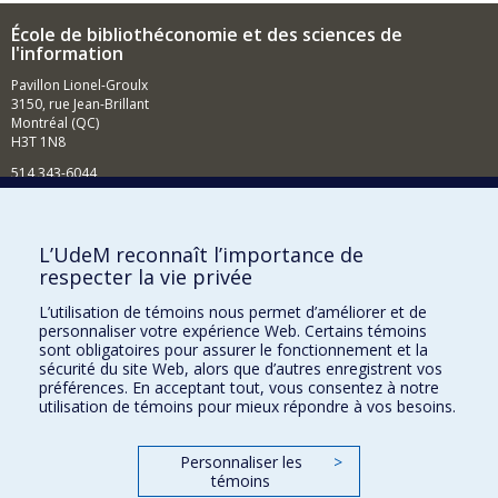
École de bibliothéconomie et des sciences de
l'information
Pavillon Lionel-Groulx
3150, rue Jean-Brillant
Montréal (QC)
H3T 1N8
514 343-6044
Courriel
Comment soutenir l'École?
L’UdeM reconnaît l’importance de
respecter la vie privée
BESOIN D'AIDE?
L’utilisation de témoins nous permet d’améliorer et de
Plan du site
personnaliser votre expérience Web. Certains témoins
Signaler une erreur
sont obligatoires pour assurer le fonctionnement et la
sécurité du site Web, alors que d’autres enregistrent vos
Accessibilité
préférences. En acceptant tout, vous consentez à notre
utilisation de témoins pour mieux répondre à vos besoins.
FACULTÉ DES ARTS ET DES SCIENCES
Nos départements et écoles
Personnaliser les
>
témoins
Nos centres d'études