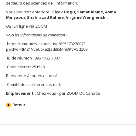
secteurs des sciences de l'information.
Vous pourrez entendre :
Ciçek Dogu, Samar Kiamé, Asma
Minyaoui, Shahrazad Rahme, Virginie Wenglenski.
Où
: En ligne via ZOOM
Voici les informations de connexion
:
https://umontreal.zoom.us/j/89517327807?
pwd=dFNMZ1VveUcxa2Jadi85Mnl3RVVSdz09
ID de réunion : 895 1732 7807
Code secret : 251528
Bienvenue à toutes et tous!
Comité des conférences-midi
Emplacement :
Chez vous - par ZOOM QC Canada
Retour