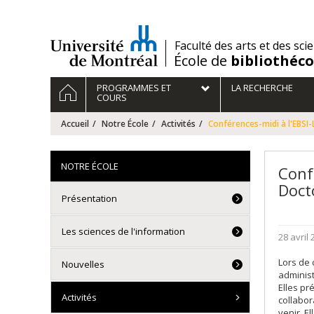
Passer
au
contenu
/
Faculté des arts et des sci
École de
bibliothéc
Navigation
ACCUEIL
PROGRAMMES ET
LA RECHERCHE
principale
COURS
Accueil
Notre École
Activités
Conférences-midi à l'EBSI
NOTRE ÉCOLE
Conf
Doct
Présentation
Les sciences de l'information
28 avril
Lors de 
Nouvelles
administ
Elles pr
Activités
collabor
venir. E