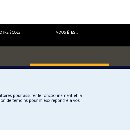
OTRE ÉCOLE
VOUS ÊTES...
FACULTÉ DES ARTS ET DES SCIENCES
Nos départements et écoles
Nos centres d'études
atoires pour assurer le fonctionnement et la
Nos programmes et cours
sation de témoins pour mieux répondre à vos