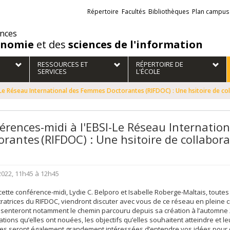
Liens
Répertoire
Facultés
Bibliothèques
Plan campus
externes
ences
onomie
et des
sciences de l'information
RESSOURCES ET
RÉPERTOIRE DE
SERVICES
L'ÉCOLE
-Le Réseau International des Femmes Doctorantes (RIFDOC) : Une hsitoire de co
érences-midi à l'EBSI-Le Réseau Internati
orantes (RIFDOC) : Une hsitoire de collabor
 2022, 11h45 à 12h45
cette conférence-midi, Lydie C. Belporo et Isabelle Roberge-Maltais, toutes
ratrices du RIFDOC, viendront discuter avec vous de ce réseau en pleine 
ésenteront notamment le chemin parcouru depuis sa création à l’automne 
ations qu’elles ont nouées, les objectifs qu’elles souhaitent atteindre et le
lles seront également grandement intéressées d’entendre vos idées pour 