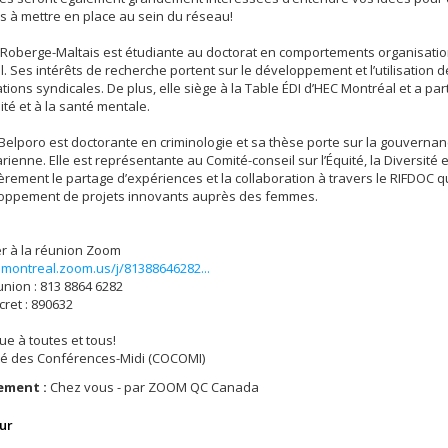
ves à mettre en place au sein du réseau!
 Roberge-Maltais est étudiante au doctorat en comportements organisati
. Ses intérêts de recherche portent sur le développement et l’utilisation des
tions syndicales. De plus, elle siège à la Table ÉDI d’HEC Montréal et a par
ité et à la santé mentale.
 Belporo est doctorante en criminologie et sa thèse porte sur la gouverna
ienne. Elle est représentante au Comité-conseil sur l’Équité, la Diversité et
ièrement le partage d’expériences et la collaboration à travers le RIFDOC qu’
loppement de projets innovants auprès des femmes.
er à la réunion Zoom
umontreal.zoom.us/j/81388646282...
union : 813 8864 6282
ret : 890632
e à toutes et tous!
té des Conférences-Midi (COCOMI)
ement :
Chez vous - par ZOOM QC Canada
ur