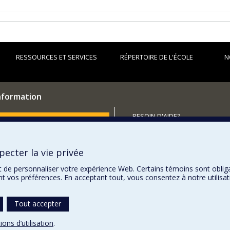
RESSOURCES ET SERVICES
RÉPERTOIRE DE L'ÉCOLE
N
information
BESOIN D'AIDE?
utenir l'École?
Plan du site
Signaler une erreur
ecter la vie privée
Accessibilité
t de personnaliser votre expérience Web. Certains témoins sont oblig
ent vos préférences. En acceptant tout, vous consentez à notre utili
Tout accepter
ions d’utilisation
.
témoins