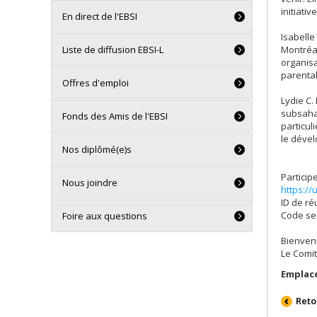
initiati
En direct de l'EBSI
Isabelle
Liste de diffusion EBSI-L
Montréal
organisa
parental
Offres d'emploi
Lydie C.
subsahar
Fonds des Amis de l'EBSI
particul
le déve
Nos diplômé(e)s
Particip
Nous joindre
https://
ID de ré
Code sec
Foire aux questions
Bienvenu
Le Comi
Emplac
Reto