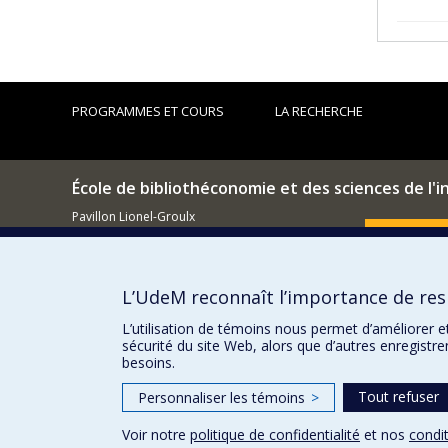
PROGRAMMES ET COURS
LA RECHERCHE
École de bibliothéconomie et des sciences de l'
Pavillon Lionel-Groulx
3150, rue Jean-Brillant
Comment so
Montréal (QC)
H3T 1N8
L’UdeM reconnaît l’importance de resp
514 343-6044
Courriel
L’utilisation de témoins nous permet d’améliorer e
sécurité du site Web, alors que d’autres enregistr
besoins.
Tout refuser
Personnaliser les témoins
>
Voir notre
politique de confidentialité
et nos
condit
Confidentialité
Conditions d’utilisation
Paramètres des 