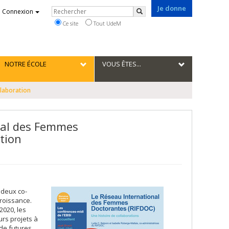
Je donne
Rechercher
Connexion
Rechercher
Ce site
Tout UdeM
NOTRE ÉCOLE
VOUS ÊTES...
llaboration
onal des Femmes
ation
 deux co-
croissance.
2020, les
urs projets à
de futures