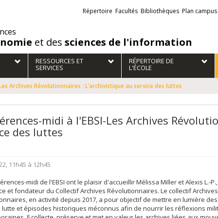
Liens
Répertoire
Facultés
Bibliothèques
Plan campus
externes
ences
onomie
et des
sciences de l'information
RESSOURCES ET
RÉPERTOIRE DE
SERVICES
L'ÉCOLE
es Archives Révolutionnaires : L’archivistique au service des luttes
érences-midi à l'EBSI-Les Archives Révolutio
ce des luttes
22, 11h45 à 12h45
érences-midi de l'EBSI ont le plaisir d'accueillir Mélissa Miller et Alexis L.-
ce et fondateur du Collectif Archives Révolutionnaires. Le collectif Archives
onnaires, en activité depuis 2017, a pour objectif de mettre en lumière de
e lutte et épisodes historiques méconnus afin de nourrir les réflexions mil
raines. Il collecte, préserve et met en valeur les archives liées aux mou