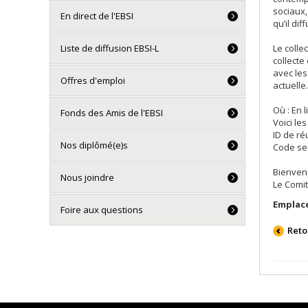
sociaux,
En direct de l'EBSI
qu’il dif
Liste de diffusion EBSI-L
Le colle
collecte
avec les
Offres d'emploi
actuelle.
Où : En 
Fonds des Amis de l'EBSI
Voici le
ID de ré
Nos diplômé(e)s
Code sec
Bienvenu
Nous joindre
Le Comi
Emplac
Foire aux questions
Reto