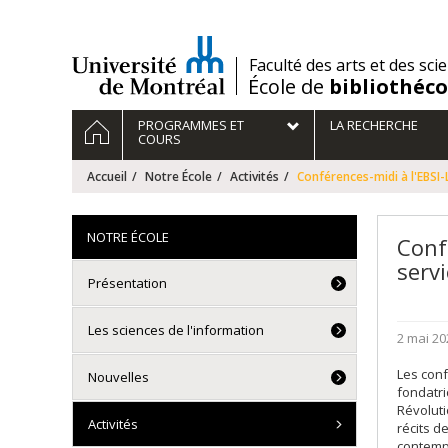
Passer
au
contenu
/
Faculté des arts et des sci
École de
bibliothéc
Navigation
ACCUEIL
PROGRAMMES ET
LA RECHERCHE
principale
COURS
Accueil
Notre École
Activités
Conférences-midi à l'EBSI-L
NOTRE ÉCOLE
Conf
servi
Présentation
Les sciences de l'information
2 mai 20
Les conf
Nouvelles
fondatri
Révoluti
Activités
récits d
contempo