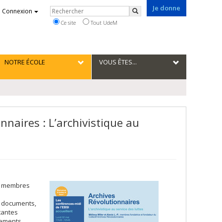
Je donne
Rechercher
Connexion
Rechercher
Ce site
Tout UdeM
NOTRE ÉCOLE
VOUS ÊTES...
nnaires : L’archivistique au
P., membres
s documents,
itantes
vements