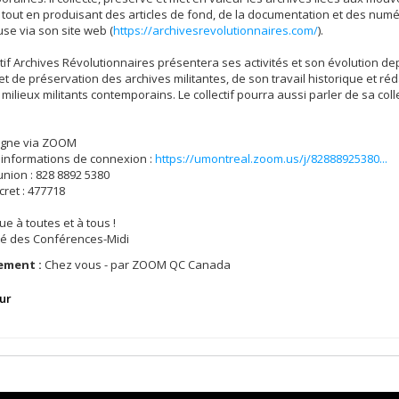
 tout en produisant des articles de fond, de la documentation et des numé
fuse via son site web (
https://archivesrevolutionnaires.com/
).
ctif Archives Révolutionnaires présentera ses activités et son évolution dep
 et de préservation des archives militantes, de son travail historique et réd
 milieux militants contemporains. Le collectif pourra aussi parler de sa collec
ligne via ZOOM
s informations de connexion :
https://umontreal.zoom.us/j/82888925380...
union : 828 8892 5380
ret : 477718
e à toutes et à tous !
té des Conférences-Midi
ement :
Chez vous - par ZOOM QC Canada
ur