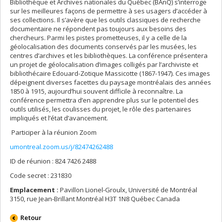
Bibliothèque et Archives nationales du Québec (BAnQ) s’interroge
sur les meilleures façons de permettre à ses usagers d’accéder à
ses collections. Il s’avère que les outils classiques de recherche
documentaire ne répondent pas toujours aux besoins des
chercheurs. Parmi les pistes prometteuses, il y a celle de la
géolocalisation des documents conservés par les musées, les
centres d’archives et les bibliothèques. La conférence présentera
un projet de géolocalisation d’images colligés par l’archiviste et
bibliothécaire Edouard-Zotique Massicotte (1867-1947). Ces images
dépeignent diverses facettes du paysage montréalais des années
1850 à 1915, aujourd’hui souvent difficile à reconnaître. La
conférence permettra d’en apprendre plus sur le potentiel des
outils utilisés, les coulisses du projet, le rôle des partenaires
impliqués et l’état d’avancement.
Participer à la réunion Zoom
umontreal.zoom.us/j/82474262488
ID de réunion : 824 7426 2488
Code secret : 231830
Emplacement :
Pavillon Lionel-Groulx, Université de Montréal
3150, rue Jean-Brillant Montréal H3T 1N8 Québec Canada
Retour