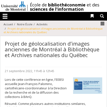
Passer
/
École de
bibliothéconomie
et des
au
sciences de l'information
contenu
Liens 
R
Menu
N
Accueil
Notre École
Activités
Projet de géolocalisation d’images anciennes de Montréal à Bibliothèque
et Archives nationales du Québec
Projet de géolocalisation d’images
anciennes de Montréal à Bibliothèque
et Archives nationales du Québec
21 septembre 2022, 11h45 à 12h45
Lors de cette conférence en ligne, l'EEBSI
accueille Jean-François Palomino,
cartothécaire-coordonnateur à la Direction
de la recherche et de la diffusion des
collections à BAnQ.
Résumé. Comme plusieurs autres institutions similaires,