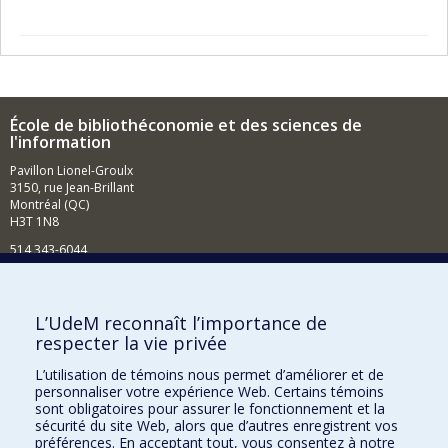
École de bibliothéconomie et des sciences de
l'information
Pavillon Lionel-Groulx
3150, rue Jean-Brillant
Montréal (QC)
H3T 1N8
514 343-6044
Courriel
Comment soutenir l'École?
L’UdeM reconnaît l’importance de
respecter la vie privée
BESOIN D'AIDE?
L’utilisation de témoins nous permet d’améliorer et de
Plan du site
personnaliser votre expérience Web. Certains témoins
Signaler une erreur
sont obligatoires pour assurer le fonctionnement et la
sécurité du site Web, alors que d’autres enregistrent vos
Accessibilité
préférences. En acceptant tout, vous consentez à notre