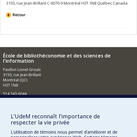
3150, rue Jean-Brillant C-6070-9 Montréal H3T 1N8 Québec Canada
Retour
École de bibliothéconomie et des sciences de
l'information
Pavillon Lionel-Groulx
3150, rue Jean-Brillant
Montréal (QC)
H3T 1N8
514 343-6044
Courriel
Comment soutenir l'École?
L’UdeM reconnaît l’importance de
respecter la vie privée
BESOIN D'AIDE?
L’utilisation de témoins nous permet d’améliorer et de
Plan du site