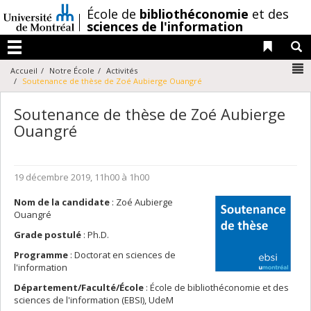
Passer
/
École de
bibliothéconomie
et des
au
sciences de l'information
contenu
Liens 
R
Menu
N
Accueil
Notre École
Activités
Soutenance de thèse de Zoé Aubierge Ouangré
Soutenance de thèse de Zoé Aubierge
Ouangré
19 décembre 2019, 11h00 à 1h00
Nom de la candidate
: Zoé Aubierge
Ouangré
Grade postulé
: Ph.D.
Programme
: Doctorat en sciences de
l'information
Département/Faculté/École
: École de bibliothéconomie et des
sciences de l'information (EBSI), UdeM