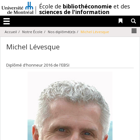
Passer
/
École de
bibliothéconomie
et des
au
sciences de l'information
contenu
Liens 
R
Menu
N
Accueil
Notre École
Nos diplômé(e)s
Michel Lévesque
Michel Lévesque
Diplômé d'honneur 2016 de l'EBSI