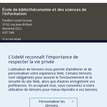
École de bibliothéconomie et des sciences de
l'information
Pavillon Lionel-Groulx
3150, rue Jean-Brillant
Montréal (QC)
H3T 1N8
514 343-6044
Courriel
Comment soutenir l'École?
L’UdeM reconnaît l’importance de
respecter la vie privée
BESOIN D'AIDE?
L’utilisation de témoins nous permet d’améliorer et de
Plan du site
personnaliser votre expérience Web. Certains témoins
Signaler une erreur
sont obligatoires pour assurer le fonctionnement et la
sécurité du site Web, alors que d’autres enregistrent vos
Accessibilité
préférences. En acceptant tout, vous consentez à notre
utilisation de témoins pour mieux répondre à vos besoins.
FACULTÉ DES ARTS ET DES SCIENCES
Nos départements et écoles
Personnaliser les
>
témoins