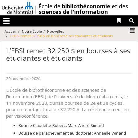
Passer
/
École de
bibliothéconomie
et des
au
sciences de l'information
contenu
Liens 
R
Menu
N
Accueil
Notre École
Nouvelles
L’EBSI remet 32 250 $ en bourses à ses étudiantes et étudiants
L’EBSI remet 32 250 $ en bourses à ses
étudiantes et étudiants
20 novembre 2020
L’École de bibliothéconomie et des sciences de
l’information (EBSI) de l’Université de Montréal a remis, le
11 novembre 2020, quinze bourses de 2e et 3e cycles,
pour un montant total de 32 250 $. La cérémonie a eu lieu
par visioconférence.
Bourse Claudette-Robert : Marc-André Simard
Bourse de parachèvement au doctorat : Annaëlle Winand