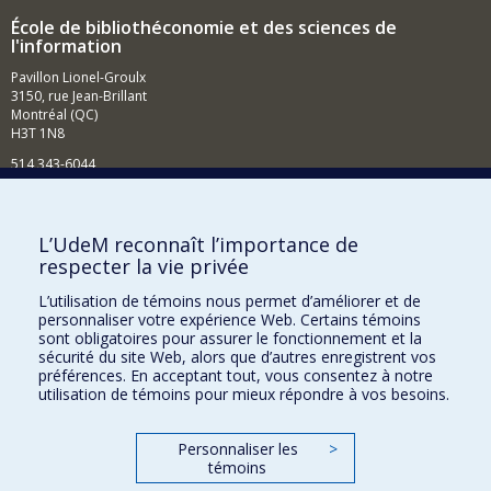
École de bibliothéconomie et des sciences de
l'information
Pavillon Lionel-Groulx
3150, rue Jean-Brillant
Montréal (QC)
H3T 1N8
514 343-6044
Courriel
Comment soutenir l'École?
L’UdeM reconnaît l’importance de
respecter la vie privée
BESOIN D'AIDE?
L’utilisation de témoins nous permet d’améliorer et de
Plan du site
personnaliser votre expérience Web. Certains témoins
Signaler une erreur
sont obligatoires pour assurer le fonctionnement et la
sécurité du site Web, alors que d’autres enregistrent vos
Accessibilité
préférences. En acceptant tout, vous consentez à notre
utilisation de témoins pour mieux répondre à vos besoins.
FACULTÉ DES ARTS ET DES SCIENCES
Nos départements et écoles
Personnaliser les
>
témoins
Nos centres d'études