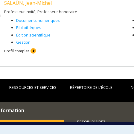
SALAÜN, Jean-Michel
Professeur invité, Professeur honoraire
Documents numériques
Bibliothèques
Édition scientifique
Gestion
Profil complet
RESSOURCES ET SERVICES
RÉPERTOIRE DE L'ÉCOLE
N
information
BESOIN D'AIDE?
utenir l'École?
Plan du site