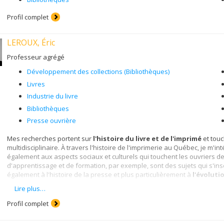
Profil complet
LEROUX, Éric
Professeur agrégé
Développement des collections (Bibliothèques)
Livres
Industrie du livre
Bibliothèques
Presse ouvrière
Mes recherches portent sur
l'histoire du livre et de l'imprimé
et tou
multidisciplinaire. À travers l'histoire de l'imprimerie au Québec, je m'
également aux aspects sociaux et culturels qui touchent les ouvriers de
d'apprentissage et de formation, par exemple, sont des sujets qui s'ins
également à l'histoire de la presse et plus particulièrement à
l'évoluti
Lire plus…
Ces dernières années, je m’intéresse plus particulièrement à l’histoire
l’histoire des femmes bibliothécaires au Québec. Avec Marcel Lajeuness
Profil complet
premier ouvrage portant sur cette question :
Pour une histoire des femmes 
professionnelles
. Québec, Presses de l’Université du Québec.