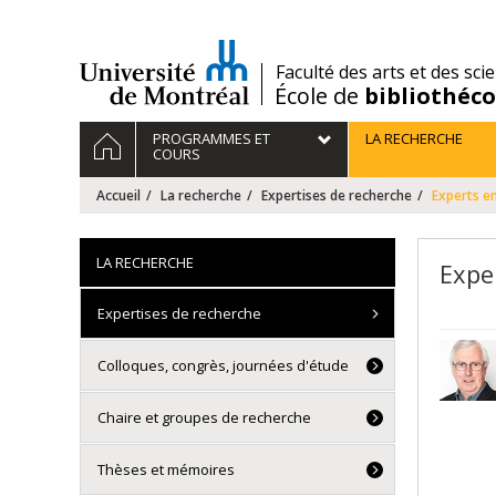
Passer
au
contenu
/
Faculté des arts et des sci
École de
bibliothéc
Navigation
ACCUEIL
PROGRAMMES ET
LA RECHERCHE
principale
COURS
Accueil
La recherche
Expertises de recherche
Experts en
LA RECHERCHE
Expe
Expertises de recherche
Colloques, congrès, journées d'étude
Chaire et groupes de recherche
Thèses et mémoires