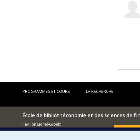
PROGRAMMES ET COURS
LA RECHERCHE
École de bibliothéconomie et des sciences de l'
Pavillon Lionel-Groulx
3150, rue Jean-Brillant
Comment so
Montréal (QC)