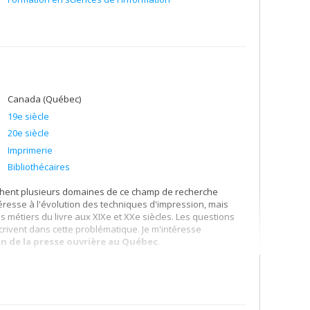
Canada (Québec)
19e siècle
20e siècle
Imprimerie
Bibliothécaires
chent plusieurs domaines de ce champ de recherche
intéresse à l'évolution des techniques d'impression, mais
s métiers du livre aux XIXe et XXe siècles. Les questions
crivent dans cette problématique. Je m'intéresse
on de la presse ouvrière au Québec
.
 des bibliothèques comme institutions, mais également à
e et Marie D. Martel, nous avons fait paraître en 2020 un
bibliothécaires au Québec : portraits et parcours de vies