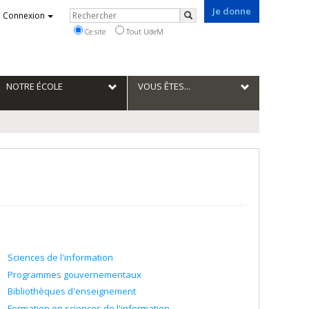
Je donne
Rechercher
Connexion
Rechercher
Ce site
Tout UdeM
NOTRE ÉCOLE
VOUS ÊTES...
Sciences de l'information
Programmes gouvernementaux
Bibliothèques d'enseignement
Formation en sciences de l'information