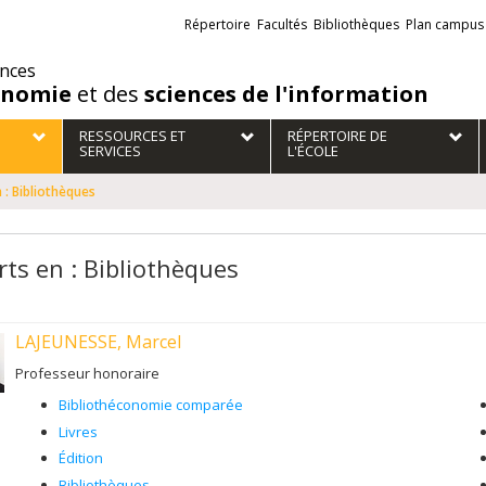
Liens
Répertoire
Facultés
Bibliothèques
Plan campus
externes
ences
onomie
et des
sciences de l'information
RESSOURCES ET
RÉPERTOIRE DE
SERVICES
L'ÉCOLE
 : Bibliothèques
rts en : Bibliothèques
LAJEUNESSE, Marcel
Professeur honoraire
Bibliothéconomie comparée
Livres
Édition
Bibliothèques