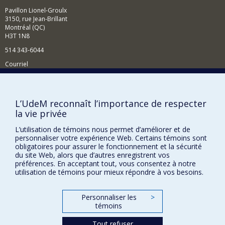
Pavillon Lionel-Groulx
3150, rue Jean-Brillant
Montréal (QC)
H3T 1N8
514 343-6044
Courriel
Comment soutenir l'École?
BESOIN D'AIDE?
L’UdeM reconnaît l’importance de respecter
la vie privée
Plan du site
Signaler une erreur
L’utilisation de témoins nous permet d’améliorer et de
personnaliser votre expérience Web. Certains témoins sont
Accessibilité
obligatoires pour assurer le fonctionnement et la sécurité
du site Web, alors que d’autres enregistrent vos
FACULTÉ DES ARTS ET DES SCIENCES
préférences. En acceptant tout, vous consentez à notre
utilisation de témoins pour mieux répondre à vos besoins.
Nos départements et écoles
Nos centres d'études
Personnaliser les
>
témoins
Nos programmes et cours
Tout refuser