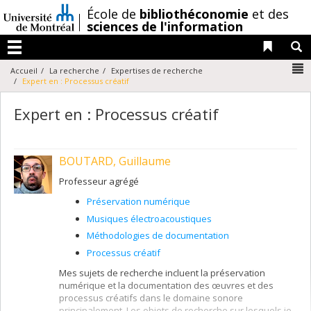
Passer
/
École de
bibliothéconomie
et des
au
sciences de l'information
contenu
Liens 
R
Menu
N
Accueil
La recherche
Expertises de recherche
Expert en : Processus créatif
Expert en : Processus créatif
BOUTARD, Guillaume
Professeur agrégé
Préservation numérique
Musiques électroacoustiques
Méthodologies de documentation
Processus créatif
Mes sujets de recherche incluent la préservation
numérique et la documentation des œuvres et des
processus créatifs dans le domaine sonore
principalement. Les objets de recherche sur lesquels je