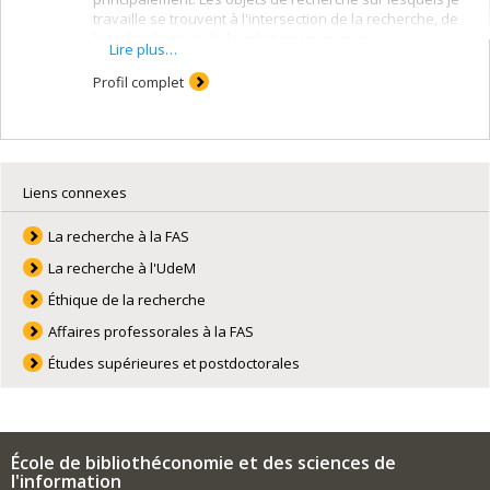
travaille se trouvent à l'intersection de la recherche, de
la technologie et de la création : musiques
Lire plus…
électroacoustiques et mixtes, art sonore.
Profil complet
Voir également ma page:
https://boutard.ebsi.umontreal.ca
Liens connexes
La recherche à la FAS
La recherche à l'UdeM
Éthique de la recherche
Affaires professorales à la FAS
Études supérieures et postdoctorales
École de bibliothéconomie et des sciences de
l'information