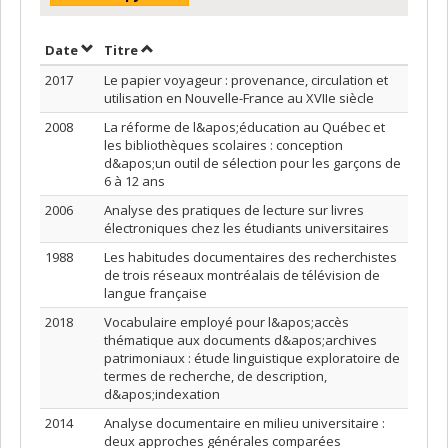
Trier par date en ordre croissant
Trier par titre en ordre croissant
Date
Titre
2017
Le papier voyageur : provenance, circulation et
utilisation en Nouvelle-France au XVIIe siècle
2008
La réforme de l&apos;éducation au Québec et
les bibliothèques scolaires : conception
d&apos;un outil de sélection pour les garçons de
6 à 12 ans
2006
Analyse des pratiques de lecture sur livres
électroniques chez les étudiants universitaires
1988
Les habitudes documentaires des recherchistes
de trois réseaux montréalais de télévision de
langue française
2018
Vocabulaire employé pour l&apos;accès
thématique aux documents d&apos;archives
patrimoniaux : étude linguistique exploratoire de
termes de recherche, de description,
d&apos;indexation
2014
Analyse documentaire en milieu universitaire :
deux approches générales comparées