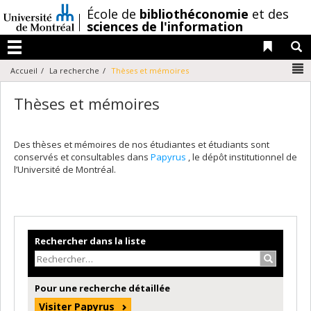
Passer
/
École de
bibliothéconomie
et des
au
sciences de l'information
contenu
Liens 
R
Menu
N
Accueil
La recherche
Thèses et mémoires
Thèses et mémoires
Des thèses et mémoires de nos étudiantes et étudiants sont
conservés et consultables dans
Papyrus
, le dépôt institutionnel de
l’Université de Montréal.
Rechercher dans la liste
Recherche
Pour une recherche détaillée
Visiter Papyrus