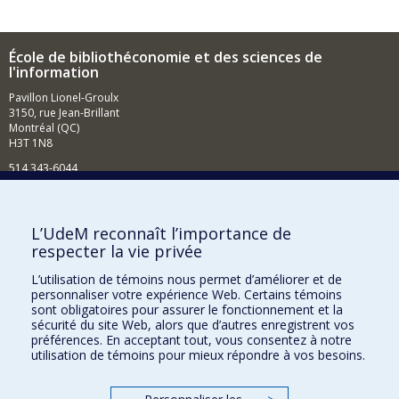
École de bibliothéconomie et des sciences de
l'information
Pavillon Lionel-Groulx
3150, rue Jean-Brillant
Montréal (QC)
H3T 1N8
514 343-6044
Courriel
Comment soutenir l'École?
L’UdeM reconnaît l’importance de
respecter la vie privée
BESOIN D'AIDE?
L’utilisation de témoins nous permet d’améliorer et de
Plan du site
personnaliser votre expérience Web. Certains témoins
Signaler une erreur
sont obligatoires pour assurer le fonctionnement et la
sécurité du site Web, alors que d’autres enregistrent vos
Accessibilité
préférences. En acceptant tout, vous consentez à notre
utilisation de témoins pour mieux répondre à vos besoins.
FACULTÉ DES ARTS ET DES SCIENCES
Nos départements et écoles