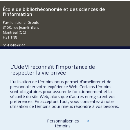
École de bibliothéconomie et des sciences de
l'information
Pavillon Lionel-Groulx
3150, rue Jean-Brillant
Montréal (QC)
H3T 1N8
514 343-6044
Courriel
Comment soutenir l'École?
L’UdeM reconnaît l’importance de
respecter la vie privée
BESOIN D'AIDE?
L’utilisation de témoins nous permet d’améliorer et de
Plan du site
personnaliser votre expérience Web. Certains témoins
Signaler une erreur
sont obligatoires pour assurer le fonctionnement et la
sécurité du site Web, alors que d’autres enregistrent vos
Accessibilité
préférences. En acceptant tout, vous consentez à notre
utilisation de témoins pour mieux répondre à vos besoins.
FACULTÉ DES ARTS ET DES SCIENCES
Nos départements et écoles
Personnaliser les
>
témoins
Nos centres d'études