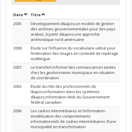
Trier par date en ordre croissant
Trier par titre en ordre croissant
Date
Titre
2005
Développement d&apos;un modèle de gestion
des archives gouvernementales pour des pays
arabes, à partir d&apos;une approche
archivistique nord-américaine
2008
Étude sur l’influence du vocabulaire utilisé pour
l’indexation des images en contexte de repérage
multilingue
2007
Le transfert informel des connaissances tacites
chez les gestionnaires municipaux en situation
de coordination
2003
Étude du rôle des professionnels de
l&apos;information dans les systèmes
d&apos;information Web du Gouvernement
fédéral canadien
2006
Les cadres intermédiaires et l’information :
modélisation des comportements
informationnels de cadres intermédiaires d’une
municipalité en transformation