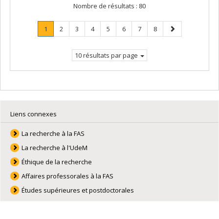
Nombre de résultats :
80
Page
.
Page
Page
Page
Page
Page
Page
Page
Page
1
2
3
4
5
6
7
8
Page
suivante
courante.
10 résultats par page
Liens connexes
La recherche à la FAS
La recherche à l'UdeM
Éthique de la recherche
Affaires professorales à la FAS
Études supérieures et postdoctorales