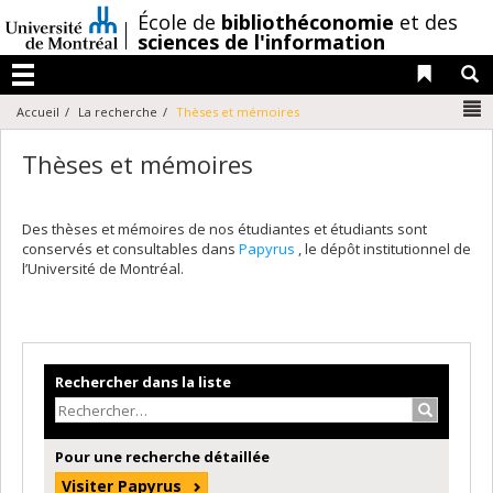
Passer
/
École de
bibliothéconomie
et des
au
sciences de l'information
contenu
Liens 
R
Menu
N
Accueil
La recherche
Thèses et mémoires
Thèses et mémoires
Des thèses et mémoires de nos étudiantes et étudiants sont
conservés et consultables dans
Papyrus
, le dépôt institutionnel de
l’Université de Montréal.
Rechercher dans la liste
Recherche
Pour une recherche détaillée
Visiter Papyrus