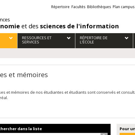
Liens
Répertoire
Facultés
Bibliothèques
Plan campus
externes
ences
onomie
et des
sciences de l'information
RESSOURCES ET
RÉPERTOIRE DE
SERVICES
L'ÉCOLE
es et mémoires
ses et mémoires de nos étudiantes et étudiants sont conservés et consul
réal.
hercher dans la liste
Pour un