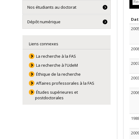
Nos étudiants au doctorat
Da
Dépôt numérique
200
Liens connexes
200
La recherche à la FAS
200
La recherche à l'UdeM
Éthique de la recherche
200
Affaires professorales à la FAS
Études supérieures et
200
postdoctorales
198
200