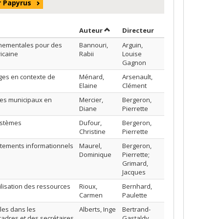
r Papyrus
Trier par auteur en ordre croissan
par contributeur e
Auteur
Directeur
nementales pour des
Bannouri,
Arguin,
icaine
Rabii
Louise
Gagnon
ages en contexte de
Ménard,
Arsenault,
Elaine
Clément
ires municipaux en
Mercier,
Bergeron,
Diane
Pierrette
ystèmes
Dufour,
Bergeron,
Christine
Pierrette
ortements informationnels
Maurel,
Bergeron,
Dominique
Pierrette;
Grimard,
Jacques
lisation des ressources
Rioux,
Bernhard,
Carmen
Paulette
lles dans les
Alberts, Inge
Bertrand-
cadres et des secrétaires
Gastaldy,