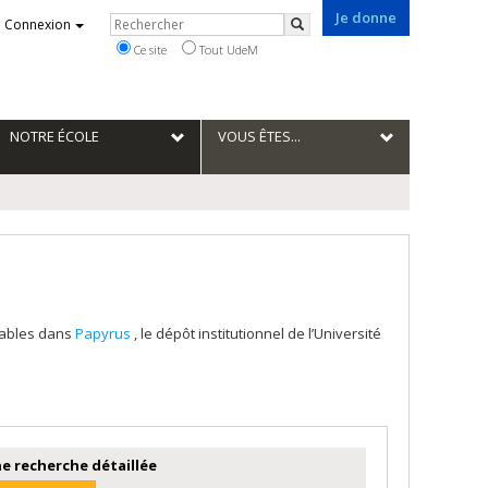
Je donne
Rechercher
Connexion
Rechercher
Ce site
Tout UdeM
NOTRE ÉCOLE
VOUS ÊTES...
tables dans
Papyrus
, le dépôt institutionnel de l’Université
e recherche détaillée