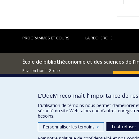
PROGRAMMES ET COURS
LA RECHERCHE
École de bibliothéconomie et des sciences de l'
Pavillon Lionel-Groulx
3150, rue Jean-Brillant
Comment so
Montréal (QC)
H3T 1N8
L’UdeM reconnaît l’importance de resp
514 343-6044
Courriel
L’utilisation de témoins nous permet d’améliorer e
sécurité du site Web, alors que d’autres enregistr
besoins.
Tout refuser
Personnaliser les témoins
>
Voir notre
politique de confidentialité
et nos
condit