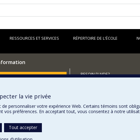
RESSOURCES ET SERVICES
RÉPERTOIRE DE L'ÉCOLE
N
information
BESOIN D'AIDE?
utenir l'École?
Plan du site
Signaler une erreur
ecter la vie privée
Accessibilité
t de personnaliser votre expérience Web. Certains témoins sont oblig
ent vos préférences. En acceptant tout, vous consentez à notre utili
Tout accepter
ions d’utilisation
.