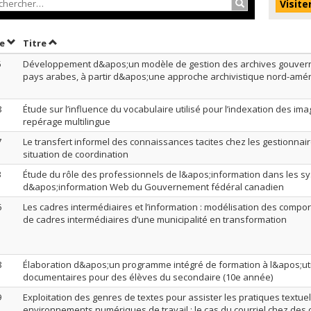
Rechercher…
Visite
Trier par date en ordre croissant
Trier par titre en ordre croissant
te
Titre
5
Développement d&apos;un modèle de gestion des archives gouver
pays arabes, à partir d&apos;une approche archivistique nord-amér
8
Étude sur l’influence du vocabulaire utilisé pour l’indexation des im
repérage multilingue
7
Le transfert informel des connaissances tacites chez les gestionna
situation de coordination
3
Étude du rôle des professionnels de l&apos;information dans les s
d&apos;information Web du Gouvernement fédéral canadien
6
Les cadres intermédiaires et l’information : modélisation des comp
de cadres intermédiaires d’une municipalité en transformation
8
Élaboration d&apos;un programme intégré de formation à l&apos;uti
documentaires pour des élèves du secondaire (10e année)
9
Exploitation des genres de textes pour assister les pratiques textue
environnements numériques de travail : le cas du courriel chez des 