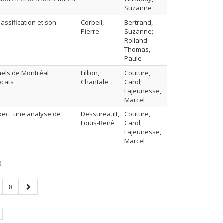
Suzanne
lassification et son
Corbeil,
Bertrand,
Pierre
Suzanne;
Rolland-
Thomas,
Paule
els de Montréal :
Fillion,
Couture,
ocats
Chantale
Carol;
Lajeunesse,
Marcel
bec : une analyse de
Dessureault,
Couture,
Louis-René
Carol;
Lajeunesse,
Marcel
0
age
Page
Page
8
suivante