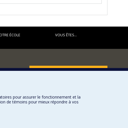
OTRE ÉCOLE
VOUS ÊTES...
FACULTÉ DES ARTS ET DES SCIENCES
Nos départements et écoles
Nos centres d'études
atoires pour assurer le fonctionnement et la
Nos programmes et cours
sation de témoins pour mieux répondre à vos