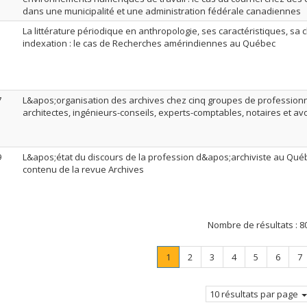
dans une municipalité et une administration fédérale canadiennes
1
La littérature périodique en anthropologie, ses caractéristiques, sa c
indexation : le cas de Recherches amérindiennes au Québec
7
L&apos;organisation des archives chez cinq groupes de professionn
architectes, ingénieurs-conseils, experts-comptables, notaires et av
9
L&apos;état du discours de la profession d&apos;archiviste au Qué
contenu de la revue Archives
Nombre de résultats :
8
Page
.
Page
Page
Page
Page
Page
P
1
2
3
4
5
6
7
Page
courante.
10 résultats par page