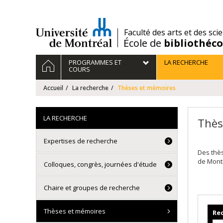
Passer
au
contenu
/
Faculté des arts et des sci
École de
bibliothéc
Navigation
ACCUEIL
PROGRAMMES ET
LA RECHERCHE
principale
COURS
Accueil
La recherche
Thèses et mémoires
LA RECHERCHE
Thès
Expertises de recherche
Des thè
de Mont
Colloques, congrès, journées d'étude
Chaire et groupes de recherche
Thèses et mémoires
Rec