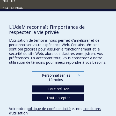
H3T 1N8
514 343-6044
Courriel
Comment soutenir l'École?
L’UdeM reconnaît l’importance de
respecter la vie privée
BESOIN D'AIDE?
L’utilisation de témoins nous permet d’améliorer et de
Plan du site
personnaliser votre expérience Web. Certains témoins
Signaler une erreur
sont obligatoires pour assurer le fonctionnement et la
sécurité du site Web, alors que d’autres enregistrent vos
Accessibilité
préférences. En acceptant tout, vous consentez à notre
utilisation de témoins pour mieux répondre à vos besoins.
FACULTÉ DES ARTS ET DES SCIENCES
Nos départements et écoles
Personnaliser les
>
témoins
Nos centres d'études
Tout refuser
Nos programmes et cours
Tout accepter
Confidentialité
Voir notre
politique de confidentialité
et nos
conditions
Conditions d’utilisation
d’utilisation
.