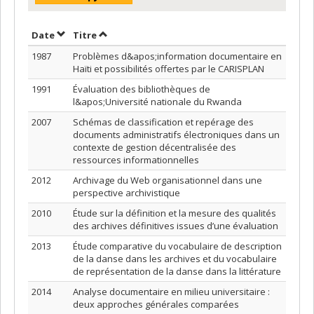
Trier par date en ordre décroissant
Trier par titre en ordre décroissant
Date
Titre
1987
Problèmes d&apos;information documentaire en
Haïti et possibilités offertes par le CARISPLAN
1991
Évaluation des bibliothèques de
l&apos;Université nationale du Rwanda
2007
Schémas de classification et repérage des
documents administratifs électroniques dans un
contexte de gestion décentralisée des
ressources informationnelles
2012
Archivage du Web organisationnel dans une
perspective archivistique
2010
Étude sur la définition et la mesure des qualités
des archives définitives issues d’une évaluation
2013
Étude comparative du vocabulaire de description
de la danse dans les archives et du vocabulaire
de représentation de la danse dans la littérature
2014
Analyse documentaire en milieu universitaire :
deux approches générales comparées