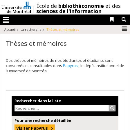
Passer
/
École de
bibliothéconomie
et des
au
sciences de l'information
contenu
Liens 
R
Menu
N
Accueil
La recherche
Thèses et mémoires
Thèses et mémoires
Des thèses et mémoires de nos étudiantes et étudiants sont
conservés et consultables dans
Papyrus
, le dépôt institutionnel de
l’Université de Montréal.
Rechercher dans la liste
Recherche
Pour une recherche détaillée
Visiter Papyrus