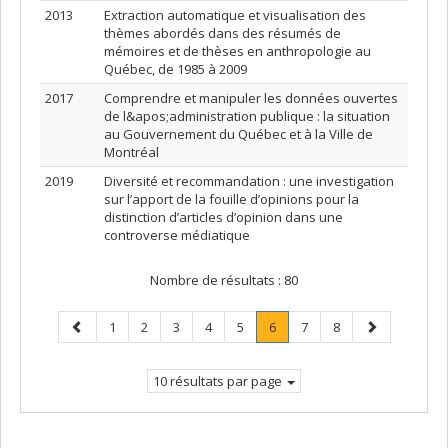
2013
Extraction automatique et visualisation des
thèmes abordés dans des résumés de
mémoires et de thèses en anthropologie au
Québec, de 1985 à 2009
2017
Comprendre et manipuler les données ouvertes
de l&apos;administration publique : la situation
au Gouvernement du Québec et à la Ville de
Montréal
2019
Diversité et recommandation : une investigation
sur l’apport de la fouille d’opinions pour la
distinction d’articles d’opinion dans une
controverse médiatique
Nombre de résultats :
80
Page
Page
Page
Page
Page
Page
Page
.
Page
Page
Page
1
2
3
4
5
6
7
8
précédente
Page
suivante
courante.
10 résultats par page