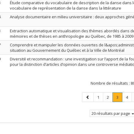
3
Étude comparative du vocabulaire de description de la danse dans l
vocabulaire de représentation de la danse dans la littérature
4
Analyse documentaire en milieu universitaire : deux approches gé
3
Extraction automatique et visualisation des thèmes abordés dans 
mémoires et de thèses en anthropologie au Québec, de 1985 à 2009
7
Comprendre et manipuler les données ouvertes de l&apos;administra
situation au Gouvernement du Québec et à la Ville de Montréal
9
Diversité et recommandation : une investigation sur l’apport de la fou
pour la distinction d’articles d’opinion dans une controverse médiat
Nombre de résultats :
8
Page
Page
Page
Page
.
Pag
1
2
3
4
précédente
Page
courante
20 résultats par page