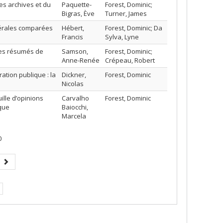
es archives et du
Paquette-
Forest, Dominic;
Bigras, Ève
Turner, James
nérales comparées
Hébert,
Forest, Dominic; Da
Francis
Sylva, Lyne
des résumés de
Samson,
Forest, Dominic;
Anne-Renée
Crépeau, Robert
tion publique : la
Dickner,
Forest, Dominic
Nicolas
ille d’opinions
Carvalho
Forest, Dominic
ique
Baiocchi,
Marcela
0
e
Page
suivante
.