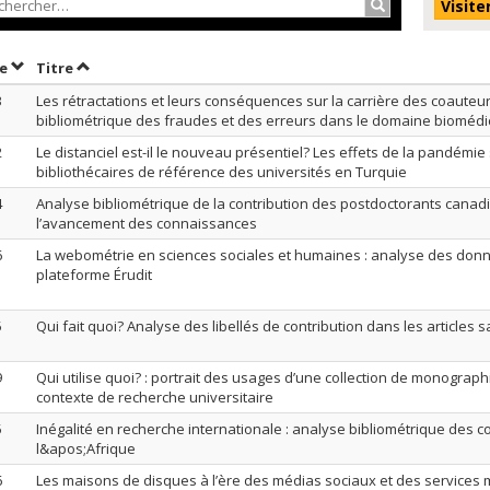
Rechercher…
Visite
Trier par date en ordre décroissant
Trier par titre en ordre décroissant
te
Titre
3
Les rétractations et leurs conséquences sur la carrière des coauteur
bibliométrique des fraudes et des erreurs dans le domaine biomédi
2
Le distanciel est-il le nouveau présentiel? Les effets de la pandémie 
bibliothécaires de référence des universités en Turquie
4
Analyse bibliométrique de la contribution des postdoctorants canad
l’avancement des connaissances
6
La webométrie en sciences sociales et humaines : analyse des donn
plateforme Érudit
5
Qui fait quoi? Analyse des libellés de contribution dans les articles 
9
Qui utilise quoi? : portrait des usages d’une collection de monograp
contexte de recherche universitaire
5
Inégalité en recherche internationale : analyse bibliométrique des c
l&apos;Afrique
6
Les maisons de disques à l’ère des médias sociaux et des services m