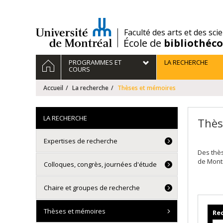
Passer
au
contenu
/
Faculté des arts et des sci
École de
bibliothéc
Navigation
ACCUEIL
PROGRAMMES ET
LA RECHERCHE
principale
COURS
Accueil
La recherche
Thèses et mémoires
LA RECHERCHE
Thès
Expertises de recherche
Des thè
de Mont
Colloques, congrès, journées d'étude
Chaire et groupes de recherche
Thèses et mémoires
Rec