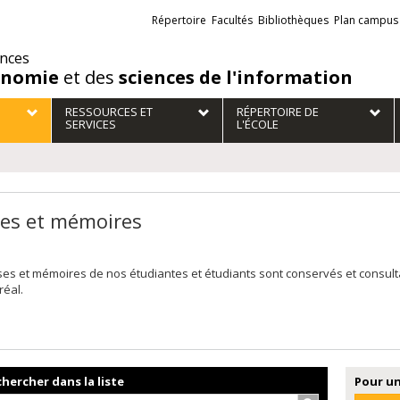
Liens
Répertoire
Facultés
Bibliothèques
Plan campus
externes
ences
onomie
et des
sciences de l'information
RESSOURCES ET
RÉPERTOIRE DE
SERVICES
L'ÉCOLE
es et mémoires
ses et mémoires de nos étudiantes et étudiants sont conservés et consul
réal.
hercher dans la liste
Pour un