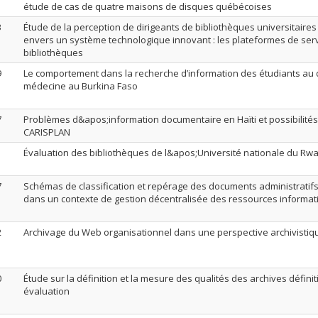
étude de cas de quatre maisons de disques québécoises
3
Étude de la perception de dirigeants de bibliothèques universitaire
envers un système technologique innovant : les plateformes de ser
bibliothèques
9
Le comportement dans la recherche d’information des étudiants au 
médecine au Burkina Faso
7
Problèmes d&apos;information documentaire en Haïti et possibilités 
CARISPLAN
1
Évaluation des bibliothèques de l&apos;Université nationale du Rw
7
Schémas de classification et repérage des documents administratifs
dans un contexte de gestion décentralisée des ressources informat
2
Archivage du Web organisationnel dans une perspective archivistiq
0
Étude sur la définition et la mesure des qualités des archives défini
évaluation