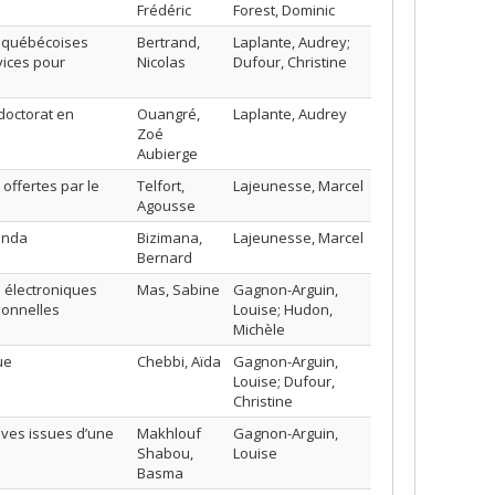
Frédéric
Forest, Dominic
s québécoises
Bertrand,
Laplante, Audrey;
vices pour
Nicolas
Dufour, Christine
doctorat en
Ouangré,
Laplante, Audrey
Zoé
Aubierge
offertes par le
Telfort,
Lajeunesse, Marcel
Agousse
anda
Bizimana,
Lajeunesse, Marcel
Bernard
 électroniques
Mas, Sabine
Gagnon-Arguin,
ionnelles
Louise; Hudon,
Michèle
ue
Chebbi, Aïda
Gagnon-Arguin,
Louise; Dufour,
Christine
tives issues d’une
Makhlouf
Gagnon-Arguin,
Shabou,
Louise
Basma