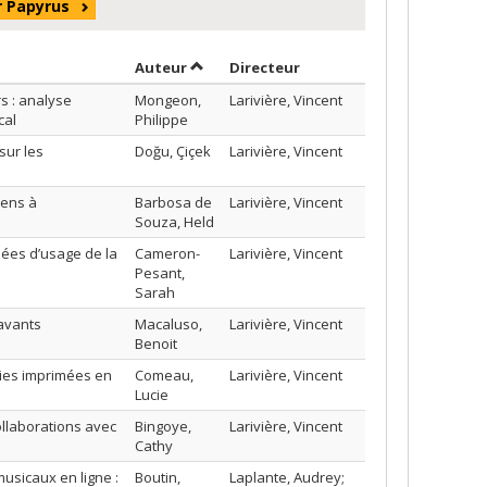
r Papyrus
Trier par auteur en ordre décroissant
par contributeur en ordr
Auteur
Directeur
s : analyse
Mongeon,
Larivière, Vincent
cal
Philippe
sur les
Doğu, Çiçek
Larivière, Vincent
iens à
Barbosa de
Larivière, Vincent
Souza, Held
ées d’usage de la
Cameron-
Larivière, Vincent
Pesant,
Sarah
savants
Macaluso,
Larivière, Vincent
Benoit
hies imprimées en
Comeau,
Larivière, Vincent
Lucie
ollaborations avec
Bingoye,
Larivière, Vincent
Cathy
usicaux en ligne :
Boutin,
Laplante, Audrey;