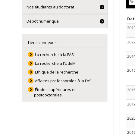
Nos étudiants au doctorat
Da
Dépôt numérique
201
202
Liens connexes
La recherche à la FAS
201
La recherche à l'UdeM
201
Éthique de la recherche
Affaires professorales à la FAS
Études supérieures et
201
postdoctorales
201
202
201