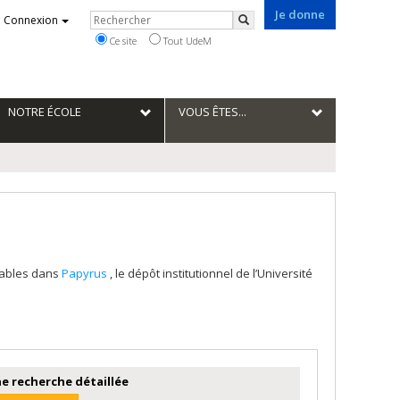
Je donne
Rechercher
Connexion
Rechercher
Ce site
Tout UdeM
NOTRE ÉCOLE
VOUS ÊTES...
tables dans
Papyrus
, le dépôt institutionnel de l’Université
e recherche détaillée