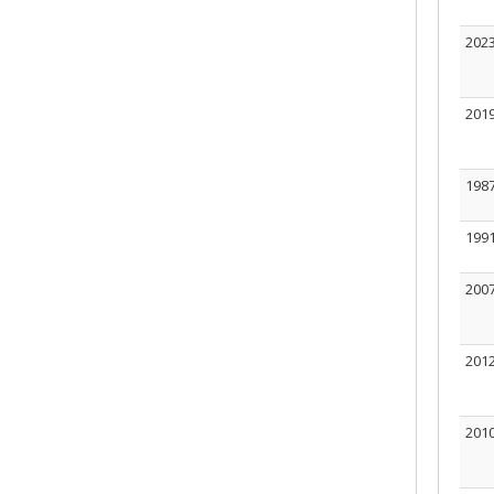
202
201
198
199
200
201
201