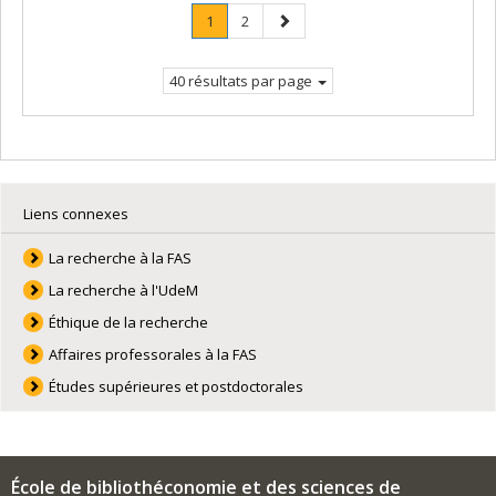
Page
.
Page
Page
1
2
Page
suivante
courante.
40 résultats par page
Liens connexes
La recherche à la FAS
La recherche à l'UdeM
Éthique de la recherche
Affaires professorales à la FAS
Études supérieures et postdoctorales
École de bibliothéconomie et des sciences de