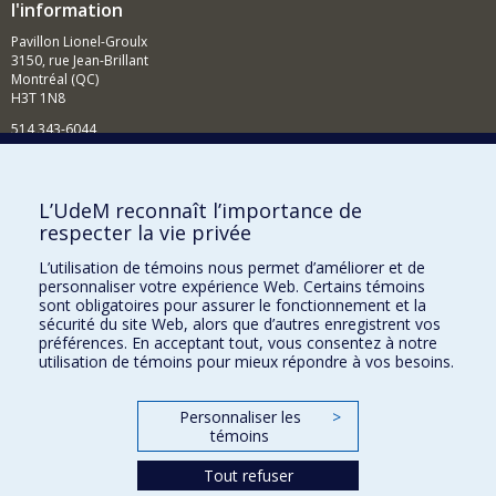
l'information
Pavillon Lionel-Groulx
3150, rue Jean-Brillant
Montréal (QC)
H3T 1N8
514 343-6044
Courriel
Comment soutenir l'École?
L’UdeM reconnaît l’importance de
respecter la vie privée
BESOIN D'AIDE?
L’utilisation de témoins nous permet d’améliorer et de
Plan du site
personnaliser votre expérience Web. Certains témoins
Signaler une erreur
sont obligatoires pour assurer le fonctionnement et la
sécurité du site Web, alors que d’autres enregistrent vos
Accessibilité
préférences. En acceptant tout, vous consentez à notre
utilisation de témoins pour mieux répondre à vos besoins.
FACULTÉ DES ARTS ET DES SCIENCES
Nos départements et écoles
Personnaliser les
>
témoins
Nos centres d'études
Tout refuser
Nos programmes et cours