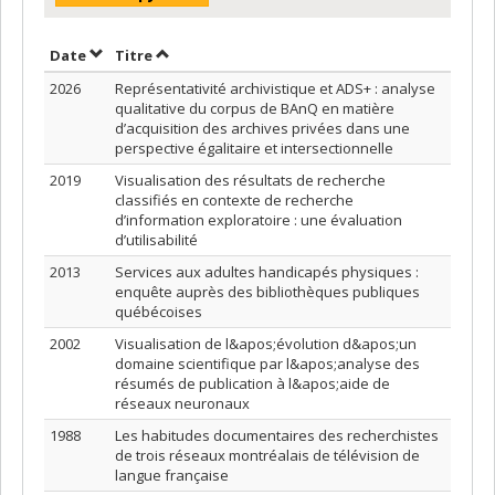
Trier par date en ordre décroissant
Trier par titre en ordre décroissant
Date
Titre
2026
Représentativité archivistique et ADS+ : analyse
qualitative du corpus de BAnQ en matière
d’acquisition des archives privées dans une
perspective égalitaire et intersectionnelle
2019
Visualisation des résultats de recherche
classifiés en contexte de recherche
d’information exploratoire : une évaluation
d’utilisabilité
2013
Services aux adultes handicapés physiques :
enquête auprès des bibliothèques publiques
québécoises
2002
Visualisation de l&apos;évolution d&apos;un
domaine scientifique par l&apos;analyse des
résumés de publication à l&apos;aide de
réseaux neuronaux
1988
Les habitudes documentaires des recherchistes
de trois réseaux montréalais de télévision de
langue française