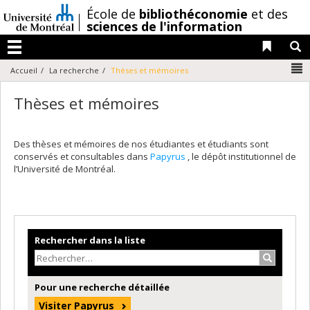
Passer
/
École de
bibliothéconomie
et des
au
sciences de l'information
contenu
Liens 
R
Menu
N
Accueil
La recherche
Thèses et mémoires
Thèses et mémoires
Des thèses et mémoires de nos étudiantes et étudiants sont
conservés et consultables dans
Papyrus
, le dépôt institutionnel de
l’Université de Montréal.
Rechercher dans la liste
Recherche
Pour une recherche détaillée
Visiter Papyrus