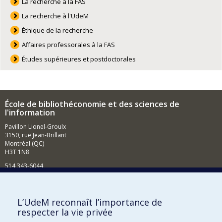
La recherche à la FAS
La recherche à l'UdeM
Éthique de la recherche
Affaires professorales à la FAS
Études supérieures et postdoctorales
École de bibliothéconomie et des sciences de
l'information
Pavillon Lionel-Groulx
3150, rue Jean-Brillant
Montréal (QC)
H3T 1N8
514 343-6044
Courriel
Comment soutenir l'École?
L’UdeM reconnaît l’importance de
respecter la vie privée
BESOIN D'AIDE?