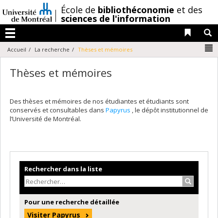
Passer
/
École de
bibliothéconomie
et des
au
sciences de l'information
contenu
Liens 
R
Menu
N
Accueil
La recherche
Thèses et mémoires
Thèses et mémoires
Des thèses et mémoires de nos étudiantes et étudiants sont
conservés et consultables dans
Papyrus
, le dépôt institutionnel de
l’Université de Montréal.
Rechercher dans la liste
Recherche
Pour une recherche détaillée
Visiter Papyrus