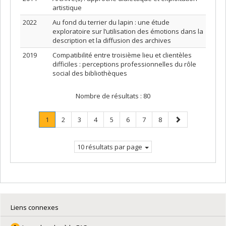
artistique
2022
Au fond du terrier du lapin : une étude
exploratoire sur l’utilisation des émotions dans la
description et la diffusion des archives
2019
Compatibilité entre troisième lieu et clientèles
difficiles : perceptions professionnelles du rôle
social des bibliothèques
Nombre de résultats :
80
Page
.
Page
Page
Page
Page
Page
Page
Page
Page
1
2
3
4
5
6
7
8
Page
suivante
courante.
10 résultats par page
Liens connexes