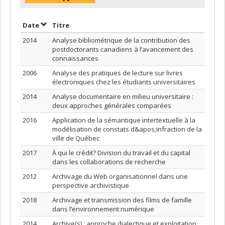
Trier par date en ordre croissant
Trier par titre en ordre croissant
Date
Titre
2014
Analyse bibliométrique de la contribution des
postdoctorants canadiens à l’avancement des
connaissances
2006
Analyse des pratiques de lecture sur livres
électroniques chez les étudiants universitaires
2014
Analyse documentaire en milieu universitaire :
deux approches générales comparées
2016
Application de la sémantique intertextuelle à la
modélisation de constats d&apos;infraction de la
ville de Québec
2017
À qui le crédit? Division du travail et du capital
dans les collaborations de recherche
2012
Archivage du Web organisationnel dans une
perspective archivistique
2018
Archivage et transmission des films de famille
dans l’environnement numérique
2014
Archive(s) : approche dialectique et exploitation