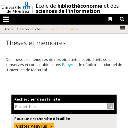
Passer
/
École de
bibliothéconomie
et des
au
sciences de l'information
contenu
Liens 
R
Menu
N
Accueil
La recherche
Thèses et mémoires
Thèses et mémoires
Des thèses et mémoires de nos étudiantes et étudiants sont
conservés et consultables dans
Papyrus
, le dépôt institutionnel de
l’Université de Montréal.
Rechercher dans la liste
Recherche
Pour une recherche détaillée
Visiter Papyrus