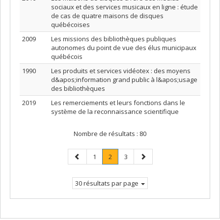
sociaux et des services musicaux en ligne : étude
de cas de quatre maisons de disques
québécoises
2009
Les missions des bibliothèques publiques
autonomes du point de vue des élus municipaux
québécois
1990
Les produits et services vidéotex : des moyens
d&apos;information grand public à l&apos;usage
des bibliothèques
2019
Les remerciements et leurs fonctions dans le
système de la reconnaissance scientifique
Nombre de résultats :
80
Page
Page
Page
.
Page
Page
1
2
3
précédente
Page
suivante
courante.
30 résultats par page