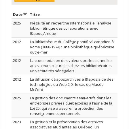
Trier par date en ordre croissant
Trier par titre en ordre croissant
Date
Titre
2025
Inégalité en recherche internationale : analyse
bibliométrique des collaborations avec
l&apos;Afrique
2012
La Bibliothèque du Collège pontifical canadien à
Rome (1888-1974) : une bibliothèque québécoise
outre-mer
2012
L’accommodation des valeurs professionnelles
aux valeurs culturelles chez les bibliothécaires
universitaires sénégalais
2012
La diffusion d&apos;archives à l&apos;aide des
technologies du Web 2.0 : le cas du Musée
McCord
2025
La gestion des documents semi-actifs dans les
entreprises privées québécoises à l’aune de la
Loi 25, qui vise à assurer la protection des
renseignements personnels
2023
La gestion et la préservation des archives
associatives étudiantes au Québec : un