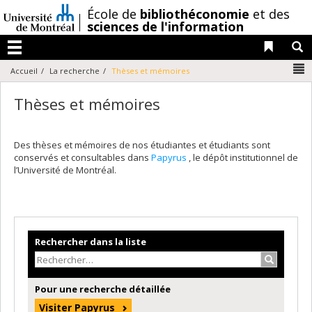
Passer
/
École de
bibliothéconomie
et des
au
sciences de l'information
contenu
Liens 
R
Menu
N
Accueil
La recherche
Thèses et mémoires
Thèses et mémoires
Des thèses et mémoires de nos étudiantes et étudiants sont
conservés et consultables dans
Papyrus
, le dépôt institutionnel de
l’Université de Montréal.
Rechercher dans la liste
Recherche
Pour une recherche détaillée
Visiter Papyrus