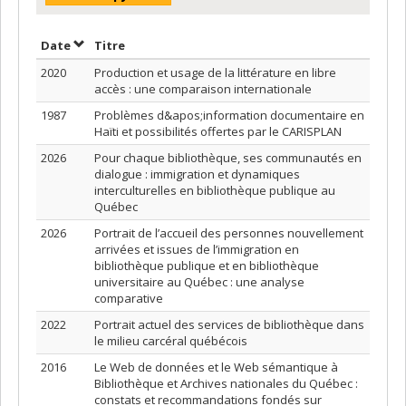
Trier par date en ordre décroissant
Trier par titre en ordre décroissant
Date
Titre
2020
Production et usage de la littérature en libre
accès : une comparaison internationale
1987
Problèmes d&apos;information documentaire en
Haïti et possibilités offertes par le CARISPLAN
2026
Pour chaque bibliothèque, ses communautés en
dialogue : immigration et dynamiques
interculturelles en bibliothèque publique au
Québec
2026
Portrait de l’accueil des personnes nouvellement
arrivées et issues de l’immigration en
bibliothèque publique et en bibliothèque
universitaire au Québec : une analyse
comparative
2022
Portrait actuel des services de bibliothèque dans
le milieu carcéral québécois
2016
Le Web de données et le Web sémantique à
Bibliothèque et Archives nationales du Québec :
constats et recommandations fondés sur