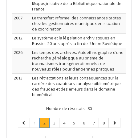
l&apos;initiative de la Bibliothèque nationale de
France
2007
Le transfert informel des connaissances tacites
chez les gestionnaires municipaux en situation
de coordination
2012
Le système et la législation archivistiques en
Russie : 20 ans après la fin de l’Union Soviétique
2026
Les temps des archives. Autoethnographie d’une
recherche généalogique au prisme de
traumatismes transgénérationnels : de
nouveaux rôles pour d’anciennes pratiques
2013
Les rétractations et leurs conséquences sur la
carrière des coauteurs : analyse bibliométrique
des fraudes et des erreurs dans le domaine
biomédical
Nombre de résultats :
80
Page
Page
Page
.
Page
Page
Page
Page
Page
Page
Page
1
2
3
4
5
6
7
8
précédente
Page
suivante
courante.