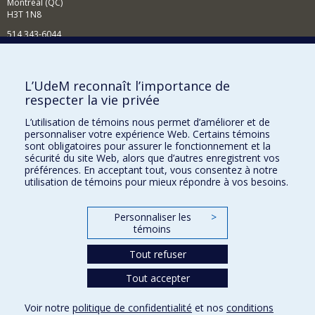
Montréal (QC)
H3T 1N8
514 343-6044
Courriel
Comment soutenir l'École?
L’UdeM reconnaît l’importance de
respecter la vie privée
BESOIN D'AIDE?
L’utilisation de témoins nous permet d’améliorer et de
Plan du site
personnaliser votre expérience Web. Certains témoins
Signaler une erreur
sont obligatoires pour assurer le fonctionnement et la
sécurité du site Web, alors que d’autres enregistrent vos
Accessibilité
préférences. En acceptant tout, vous consentez à notre
utilisation de témoins pour mieux répondre à vos besoins.
FACULTÉ DES ARTS ET DES SCIENCES
Nos départements et écoles
Personnaliser les
>
témoins
Nos centres d'études
Tout refuser
Nos programmes et cours
Tout accepter
Confidentialité
Voir notre
politique de confidentialité
et nos
conditions