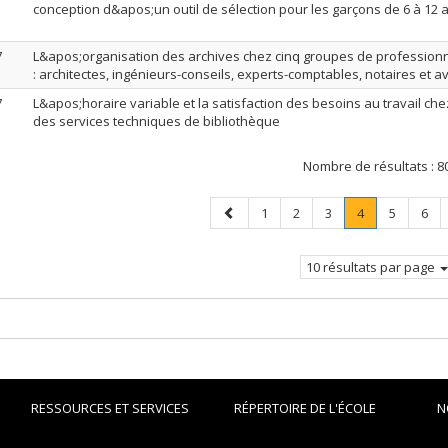
conception d&apos;un outil de sélection pour les garçons de 6 à 12 
7
L&apos;organisation des archives chez cinq groupes de profession
: architectes, ingénieurs-conseils, experts-comptables, notaires et a
7
L&apos;horaire variable et la satisfaction des besoins au travail c
des services techniques de bibliothèque
Nombre de résultats :
8
Page
Page
Page
Page
Page
.
Page
Pag
1
2
3
4
5
6
précédente
Page
courante.
10 résultats par page
RESSOURCES ET SERVICES
RÉPERTOIRE DE L'ÉCOLE
N