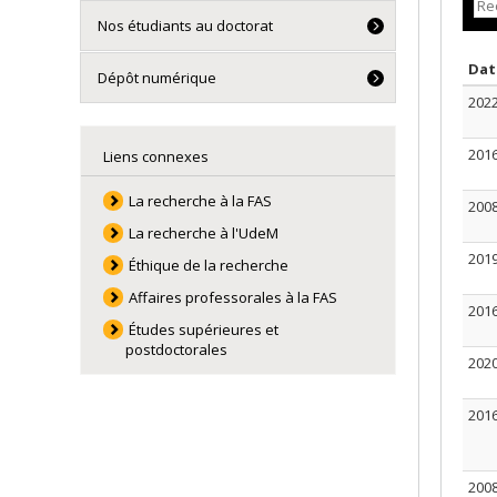
Nos étudiants au doctorat
Da
Dépôt numérique
202
201
Liens connexes
La recherche à la FAS
200
La recherche à l'UdeM
201
Éthique de la recherche
Affaires professorales à la FAS
201
Études supérieures et
postdoctorales
202
201
200