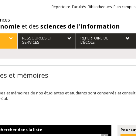
Liens
Répertoire
Facultés
Bibliothèques
Plan campus
externes
ences
onomie
et des
sciences de l'information
RESSOURCES ET
RÉPERTOIRE DE
SERVICES
L'ÉCOLE
es et mémoires
ses et mémoires de nos étudiantes et étudiants sont conservés et consul
réal.
hercher dans la liste
Pour un