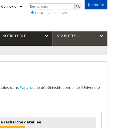
Je donne
Rechercher
Connexion
Rechercher
Ce site
Tout UdeM
NOTRE ÉCOLE
VOUS ÊTES...
tables dans
Papyrus
, le dépôt institutionnel de l’Université
e recherche détaillée