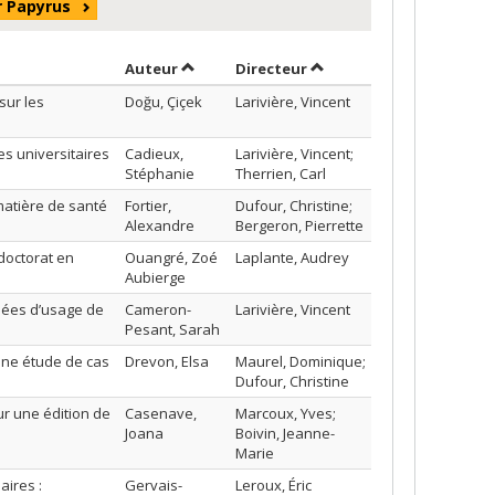
r Papyrus
Trier par auteur en ordre décroissant
par contributeur en ord
Auteur
Directeur
sur les
Doğu, Çiçek
Larivière, Vincent
s universitaires
Cadieux,
Larivière, Vincent;
Stéphanie
Therrien, Carl
atière de santé
Fortier,
Dufour, Christine;
Alexandre
Bergeron, Pierrette
doctorat en
Ouangré, Zoé
Laplante, Audrey
Aubierge
nées d’usage de
Cameron-
Larivière, Vincent
Pesant, Sarah
 une étude de cas
Drevon, Elsa
Maurel, Dominique;
Dufour, Christine
ur une édition de
Casenave,
Marcoux, Yves;
Joana
Boivin, Jeanne-
Marie
aires :
Gervais-
Leroux, Éric