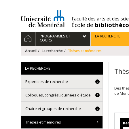
Passer
au
contenu
/
Faculté des arts et des sci
École de
bibliothéc
Navigation
ACCUEIL
PROGRAMMES ET
LA RECHERCHE
principale
COURS
Accueil
La recherche
Thèses et mémoires
LA RECHERCHE
Thès
Expertises de recherche
Des thè
de Mont
Colloques, congrès, journées d'étude
Chaire et groupes de recherche
Thèses et mémoires
Rec