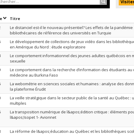
Rechercher…
Visite
Trier par date en ordre décroissant
Trier par titre en ordre décroissant
te
Titre
2
Le distanciel est-il le nouveau présentiel? Les effets de la pandémie 
bibliothécaires de référence des universités en Turquie
6
Le développement de collections de jeux vidéo dans les bibliothèque
en Amérique du Nord : étude exploratoire
8
Le comportement informationnel des jeunes adultes québécois en m
sexuelle
9
Le comportement dans la recherche d’information des étudiants au 
médecine au Burkina Faso
6
La webométrie en sciences sociales et humaines : analyse des don
la plateforme Érudit
0
La veille stratégique dans le secteur public de la santé au Québec :
multiples
6
La transposition numérique de l&apos;édition critique : éléments po
l&apos;Isopet 1- Avionnet
8
La réforme de l&apos;éducation au Québec et les bibliothèques scol