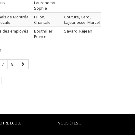
ans
Laurendeau,
Sophie
nels de Montréal
Fillion,
Couture, Carol;
vocats
Chantale
Lajeunesse, Marcel
hez des employés
Bouthillier,
Savard, Réjean
France
0
e
Page
Page
Page
7
8
suivante
OTRE ÉCOLE
VOUS ÊTES...