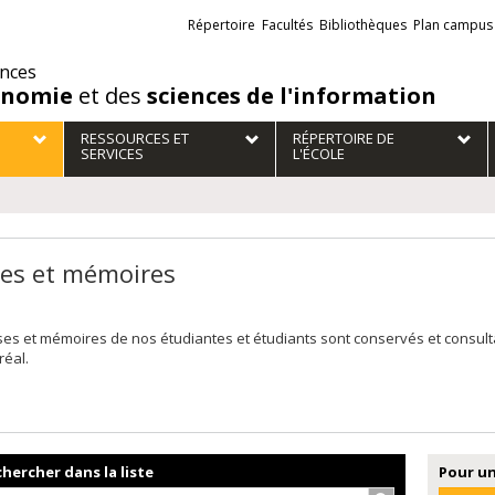
Liens
Répertoire
Facultés
Bibliothèques
Plan campus
externes
ences
onomie
et des
sciences de l'information
RESSOURCES ET
RÉPERTOIRE DE
SERVICES
L'ÉCOLE
es et mémoires
ses et mémoires de nos étudiantes et étudiants sont conservés et consul
réal.
hercher dans la liste
Pour un