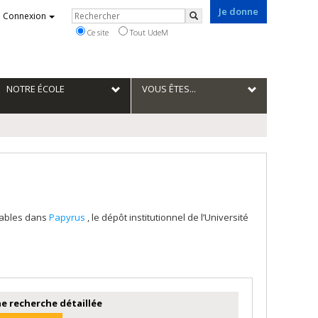
Je donne
Rechercher
Connexion
Rechercher
Ce site
Tout UdeM
NOTRE ÉCOLE
VOUS ÊTES...
tables dans
Papyrus
, le dépôt institutionnel de l’Université
e recherche détaillée