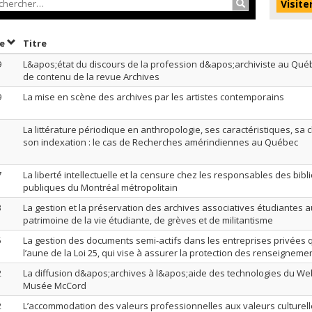
Rechercher…
Visite
Trier par date en ordre décroissant
Trier par titre en ordre décroissant
te
Titre
9
L&apos;état du discours de la profession d&apos;archiviste au Qué
de contenu de la revue Archives
9
La mise en scène des archives par les artistes contemporains
1
La littérature périodique en anthropologie, ses caractéristiques, sa cl
son indexation : le cas de Recherches amérindiennes au Québec
7
La liberté intellectuelle et la censure chez les responsables des bib
publiques du Montréal métropolitain
3
La gestion et la préservation des archives associatives étudiantes 
patrimoine de la vie étudiante, de grèves et de militantisme
5
La gestion des documents semi-actifs dans les entreprises privées
l’aune de la Loi 25, qui vise à assurer la protection des renseignem
2
La diffusion d&apos;archives à l&apos;aide des technologies du Web 
Musée McCord
2
L’accommodation des valeurs professionnelles aux valeurs culturell