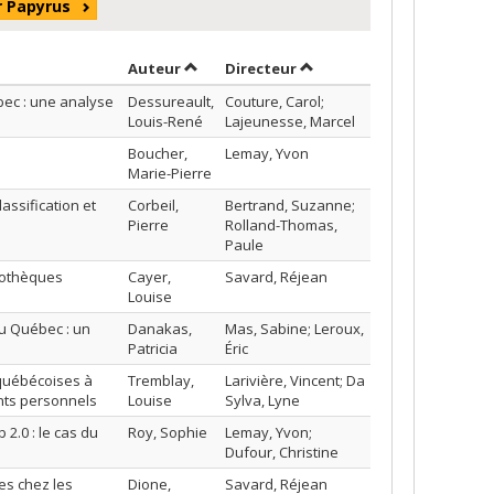
r Papyrus
Trier par auteur en ordre décroissant
par contributeur en ordre
Auteur
Directeur
bec : une analyse
Dessureault,
Couture, Carol;
Louis-René
Lajeunesse, Marcel
Boucher,
Lemay, Yvon
Marie-Pierre
assification et
Corbeil,
Bertrand, Suzanne;
Pierre
Rolland-Thomas,
Paule
liothèques
Cayer,
Savard, Réjean
Louise
au Québec : un
Danakas,
Mas, Sabine; Leroux,
Patricia
Éric
 québécoises à
Tremblay,
Larivière, Vincent; Da
ents personnels
Louise
Sylva, Lyne
2.0 : le cas du
Roy, Sophie
Lemay, Yvon;
Dufour, Christine
es chez les
Dione,
Savard, Réjean