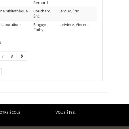
Bernard
une bibliothèque
Bouchard,
Leroux, Éric
Éric
ollaborations
Bingoye,
Larivière, Vincent
Cathy
0
e
Page
Page
Page
7
8
suivante
.
OTRE ÉCOLE
VOUS ÊTES...