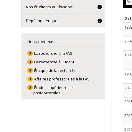
Nos étudiants au doctorat
Da
Dépôt numérique
198
200
Liens connexes
La recherche à la FAS
199
La recherche à l'UdeM
Éthique de la recherche
198
Affaires professorales à la FAS
Études supérieures et
202
postdoctorales
202
201
201