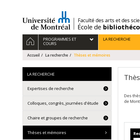
Passer
au
contenu
/
Faculté des arts et des sci
École de
bibliothéc
Navigation
ACCUEIL
PROGRAMMES ET
LA RECHERCHE
principale
COURS
Accueil
La recherche
Thèses et mémoires
LA RECHERCHE
Thès
Expertises de recherche
Des thè
de Mont
Colloques, congrès, journées d'étude
Chaire et groupes de recherche
Thèses et mémoires
Rec