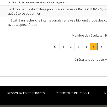
bibliothécaires universitaires sénégalais
2
La Bibliothèque du Collège pontifical canadien à Rome (1888-1974) : 
québécoise outre-mer
5
Inégalité en recherche internationale : analyse bibliométrique des c
avec l&apos;Afrique
Nombre de résultats :
8
Page
Page
Page
Page
Page
Page
.
Pag
1
2
3
4
5
6
précédente
Page
courante
10 résultats par page
RESSOURCES ET SERVICES
RÉPERTOIRE DE L'ÉCOLE
N