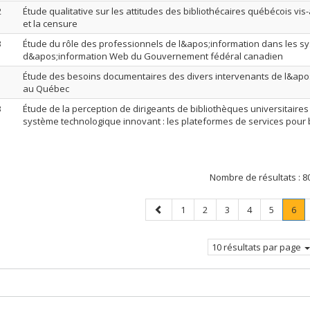
2
Étude qualitative sur les attitudes des bibliothécaires québécois vis-à-
et la censure
3
Étude du rôle des professionnels de l&apos;information dans les s
d&apos;information Web du Gouvernement fédéral canadien
1
Étude des besoins documentaires des divers intervenants de l&apo
au Québec
3
Étude de la perception de dirigeants de bibliothèques universitair
système technologique innovant : les plateformes de services pour 
Nombre de résultats :
8
Page
Page
Page
Page
Page
Page
Pag
.
1
2
3
4
5
6
précédente
Pa
cou
10 résultats par page