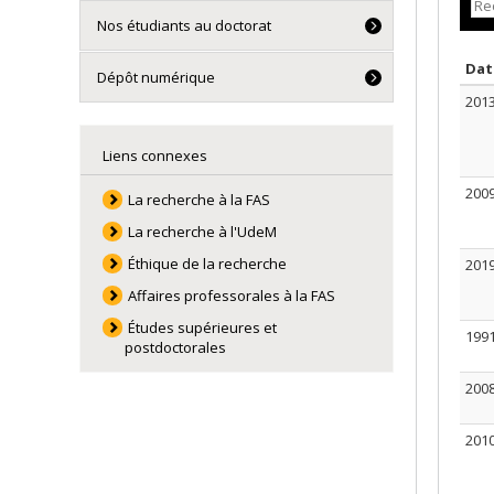
Nos étudiants au doctorat
Da
Dépôt numérique
201
Liens connexes
200
La recherche à la FAS
La recherche à l'UdeM
Éthique de la recherche
201
Affaires professorales à la FAS
Études supérieures et
199
postdoctorales
200
201