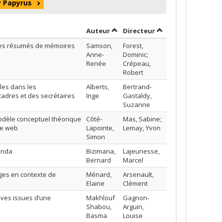
r Papyrus
Trier par auteur en ordre décroi
par contributeur e
Auteur
Directeur
 des résumés de mémoires
Samson,
Forest,
Anne-
Dominic;
Renée
Crépeau,
Robert
lles dans les
Alberts,
Bertrand-
cadres et des secrétaires
Inge
Gastaldy,
Suzanne
odèle conceptuel théorique
Côté-
Mas, Sabine;
le web
Lapointe,
Lemay, Yvon
Simon
anda
Bizimana,
Lajeunesse,
Bernard
Marcel
ages en contexte de
Ménard,
Arsenault,
Elaine
Clément
tives issues d’une
Makhlouf
Gagnon-
Shabou,
Arguin,
Basma
Louise