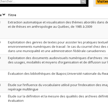
Rechercher…
Visite
Trier par date en ordre décroissant
Trier par titre en ordre décroissant
te
Titre
3
Extraction automatique et visualisation des thèmes abordés dans
et de thèses en anthropologie au Québec, de 1985 à 2009
9
Exploitation des genres de textes pour assister les pratiques textue
environnements numériques de travail : le cas du courriel chez des 
dans une municipalité et une administration fédérale canadiennes
9
Exploitation des documents audiovisuels numériques d’archives : m
des usages, modalités et moyens d’organisation et de diffusion sur 
1
Évaluation des bibliothèques de l&apos;Université nationale du Rw
8
Étude sur l’influence du vocabulaire utilisé pour l’indexation des im
repérage multilingue
0
Étude sur la définition et la mesure des qualités des archives défini
évaluation