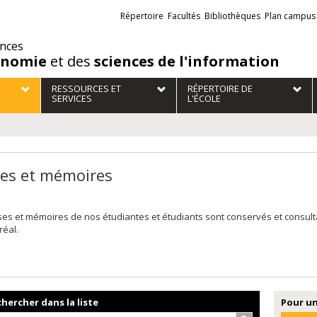
Liens
Répertoire
Facultés
Bibliothèques
Plan campus
externes
ences
onomie
et des
sciences de l'information
RESSOURCES ET
RÉPERTOIRE DE
SERVICES
L'ÉCOLE
es et mémoires
ses et mémoires de nos étudiantes et étudiants sont conservés et consul
réal.
hercher dans la liste
Pour un