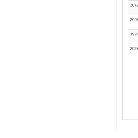
201
200
199
202