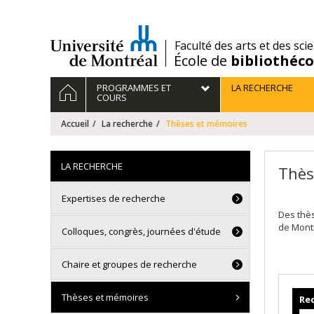
Passer
au
contenu
/
Faculté des arts et des sci
École de
bibliothéc
Navigation
ACCUEIL
PROGRAMMES ET
LA RECHERCHE
principale
COURS
Accueil
La recherche
Thèses et mémoires
LA RECHERCHE
Thès
Expertises de recherche
Des thè
de Mont
Colloques, congrès, journées d'étude
Chaire et groupes de recherche
Thèses et mémoires
Rec