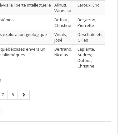
vis la liberté intellectuelle
Allnutt,
Leroux, Éric
Vanessa
ystèmes
Dufour,
Bergeron,
Christine
Pierrette
s;exploration géologique
Vinals,
Deschatelets,
José
Gilles
es québécoises envers un
Bertrand,
Laplante,
bibliothèques
Nicolas
Audrey;
Dufour,
Christine
0
e
Page
Page
Page
7
8
ge
suivante
rante.