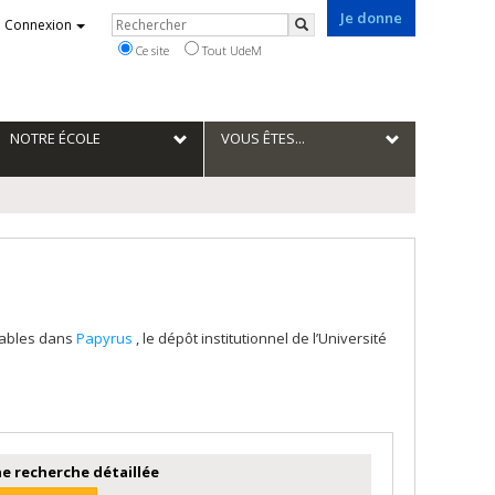
Je donne
Rechercher
Connexion
Rechercher
Ce site
Tout UdeM
NOTRE ÉCOLE
VOUS ÊTES...
tables dans
Papyrus
, le dépôt institutionnel de l’Université
e recherche détaillée