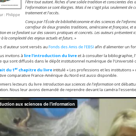
l'être tout autant. Riches d'une solide tradition et conscientes des
l'information se sont élargies. Mais il ne s'agit plus seulement de co
traitement et l'accès.
ur : Philippe
Conçu par l'École de bibliothéconomie et des sciences de l'informat
carrefour de deux grandes traditions, américaine et française, et
tion en se fondant sur des savoirs pratiques et concrets. Les auteurs présentent ic
à la complexité des enjeux actuels et futurs. »
ts d'auteur sont versés au
Fonds des Amis de l'EBSI
afin d'alimenter un fo
us invitons à
lire l'introduction du livre
et à consulter la bibliographie, 
e qui sont diffusés dans le dépôt institutionnel numérique de l'Université 
er
ait du 1
chapitre du livre
intitulé « Les professions et les institutions 
ive comparative France-Amérique du Nord est aussi disponible.
emiers lecteurs du livre
Introduction aux sciences de l'information
ont débattu
ation. Nous leur avons demandé de reprendre devant la caméra l'essentie