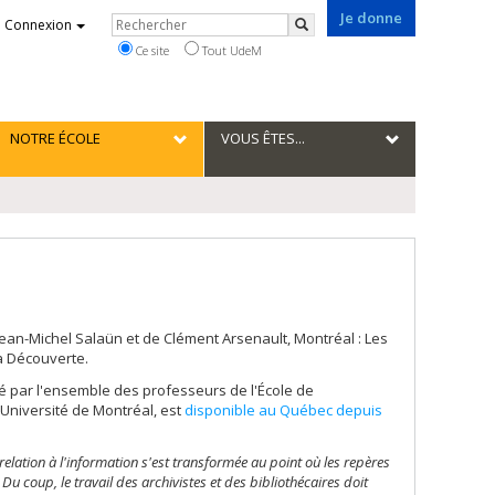
Je donne
Rechercher
Connexion
Rechercher
Ce site
Tout UdeM
NOTRE ÉCOLE
VOUS ÊTES...
 Jean-Michel Salaün et de Clément Arsenault, Montréal : Les
a Découverte.
gé par l'ensemble des professeurs de l'École de
'Université de Montréal, est
disponible au Québec depuis
 relation à l'information s'est transformée au point où les repères
Du coup, le travail des archivistes et des bibliothécaires doit