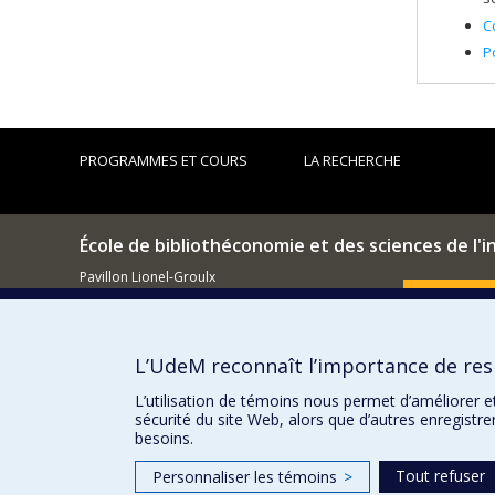
C
P
PROGRAMMES ET COURS
LA RECHERCHE
École de bibliothéconomie et des sciences de l'
Pavillon Lionel-Groulx
3150, rue Jean-Brillant
Comment so
Montréal (QC)
H3T 1N8
L’UdeM reconnaît l’importance de resp
514 343-6044
Courriel
L’utilisation de témoins nous permet d’améliorer e
sécurité du site Web, alors que d’autres enregistr
besoins.
Tout refuser
Personnaliser les témoins
>