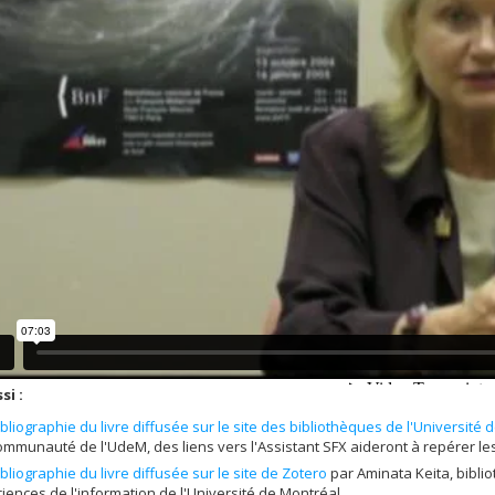
si :
ibliographie du livre diffusée sur le site des bibliothèques de l'Université
ommunauté de l'UdeM, des liens vers l'Assistant SFX aideront à repérer le
ibliographie du livre diffusée sur le site de Zotero
par Aminata Keita, bibli
ciences de l'information de l'Université de Montréal.