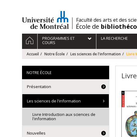
Passer
au
contenu
/
Faculté des arts et des sci
École de
bibliothéc
Navigation
ACCUEIL
PROGRAMMES ET
LA RECHERCHE
principale
COURS
Accueil
Notre École
Les sciences de l'information
Livre 
NOTRE ÉCOLE
Livr
Présentation
Les sciences de l'information
Livre Introduction aux sciences de
l'information
Nouvelles