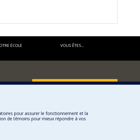
OTRE ÉCOLE
VOUS ÊTES...
FACULTÉ DES ARTS ET DES SCIENCES
Nos départements et écoles
Nos centres d'études
atoires pour assurer le fonctionnement et la
Nos programmes et cours
sation de témoins pour mieux répondre à vos