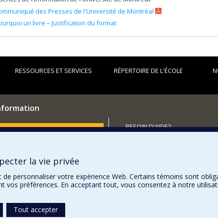
ommuniqué des Presses de l'Université de Montréal
ourquoi un livre – Justification du format
RESSOURCES ET SERVICES
RÉPERTOIRE DE L'ÉCOLE
N
information
BESOIN D'AIDE?
utenir l'École?
Plan du site
Signaler une erreur
ecter la vie privée
Accessibilité
t de personnaliser votre expérience Web. Certains témoins sont oblig
ent vos préférences. En acceptant tout, vous consentez à notre utili
Tout accepter