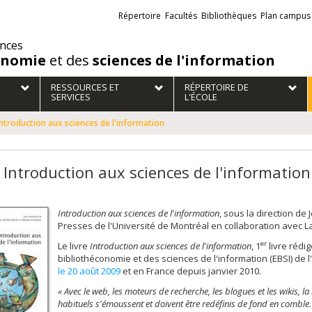
Liens
Répertoire
Facultés
Bibliothèques
Plan campus
externes
ences
onomie
et des
sciences de l'information
RESSOURCES ET
RÉPERTOIRE DE
SERVICES
L'ÉCOLE
Introduction aux sciences de l'information
e Introduction aux sciences de l'information
Introduction aux sciences de l'information
, sous la direction de
Presses de l'Université de Montréal en collaboration avec L
er
Le livre
Introduction aux sciences de l'information
, 1
livre rédi
bibliothéconomie et des sciences de l'information (EBSI) de l
le 20 août 2009
et en France depuis janvier 2010.
« Avec le web, les moteurs de recherche, les blogues et les wikis, la
habituels s'émoussent et doivent être redéfinis de fond en comble. 