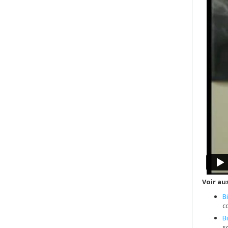
Voir aus
B
c
B
s