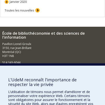
Janvier 2020
Toutes les nouvelles
École de bibliothéconomie et des sciences de
l'information
Pavillon Lionel-Groulx
3150, rue Jean-Brillant
Montréal (QC)
H3T 1N8
514 343-6044
Courriel
Comment soutenir l'École?
L’UdeM reconnaît l’importance de
respecter la vie privée
BESOIN D'AIDE?
L’utilisation de témoins nous permet d’améliorer et de
Plan du site
personnaliser votre expérience Web. Certains témoins
Signaler une erreur
sont obligatoires pour assurer le fonctionnement et la
sécurité du site Web, alors que d’autres enregistrent vos