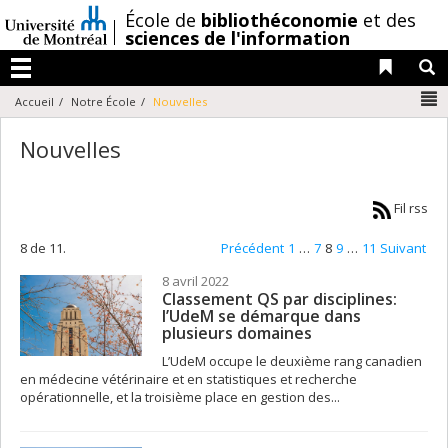
Passer
/
École de
bibliothéconomie
et des
au
sciences de l'information
contenu
Liens 
R
Menu
N
Accueil
Notre École
Nouvelles
Nouvelles
Fil rss
8 de 11.
Précédent
1
…
7
8
9
…
11
Suivant
8 avril 2022
Classement QS par disciplines:
l’UdeM se démarque dans
plusieurs domaines
L’UdeM occupe le deuxième rang canadien
en médecine vétérinaire et en statistiques et recherche
opérationnelle, et la troisième place en gestion des...