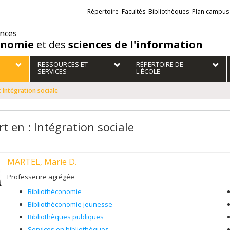
Liens
Répertoire
Facultés
Bibliothèques
Plan campus
externes
ences
onomie
et des
sciences de l'information
RESSOURCES ET
RÉPERTOIRE DE
SERVICES
L'ÉCOLE
: Intégration sociale
t en : Intégration sociale
MARTEL, Marie D.
Professeure agrégée
Bibliothéconomie
Bibliothéconomie jeunesse
Bibliothèques publiques
Services en bibliothèques