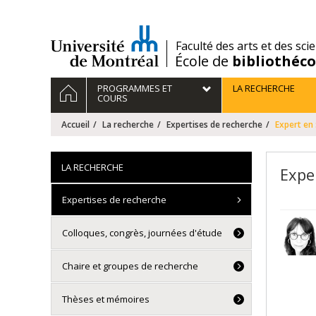
Passer
au
contenu
/
Faculté des arts et des sci
École de
bibliothéc
Navigation
ACCUEIL
PROGRAMMES ET
LA RECHERCHE
principale
COURS
Accueil
La recherche
Expertises de recherche
Expert en 
LA RECHERCHE
Exper
Expertises de recherche
Colloques, congrès, journées d'étude
Chaire et groupes de recherche
Thèses et mémoires