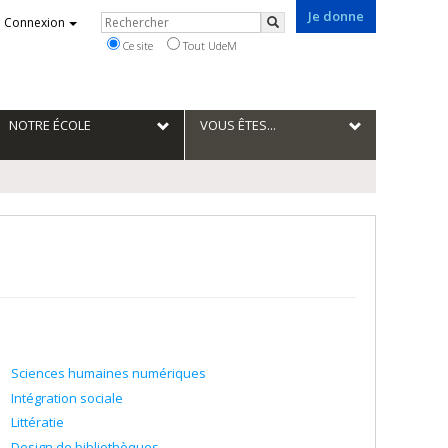
Je donne
Rechercher
Connexion
Rechercher
Ce site
Tout UdeM
NOTRE ÉCOLE
VOUS ÊTES...
Sciences humaines numériques
Intégration sociale
Littératie
Design de bibliothèques