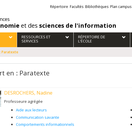
Liens
Répertoire
Facultés
Bibliothèques
Plan campus
externes
ences
onomie
et des
sciences de l'information
RESSOURCES ET
RÉPERTOIRE DE
SERVICES
L'ÉCOLE
: Paratexte
rt en : Paratexte
DESROCHERS, Nadine
Professeure agrégée
Aide aux lecteurs
Communication savante
Comportements informationnels