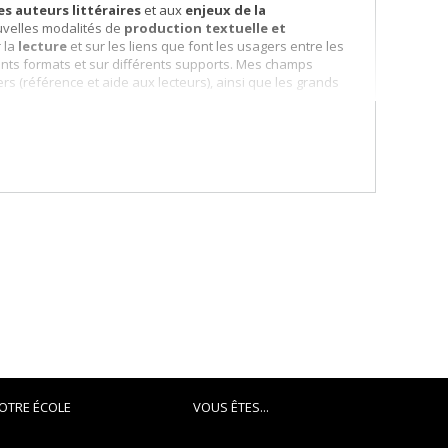
es auteurs littéraires
et aux
enjeux de la
ouvelles modalités de
production textuelle et
 la
lecture
et sur les liens que font les usagers entre les
férents formats et sur différents supports. Mes champs
s (référence et aide aux lecteurs), ainsi que les grands
OTRE ÉCOLE
VOUS ÊTES...