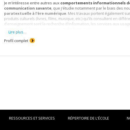
Je m'intéresse entre autres aux
comportements informationnels
d
communication savante
, que j'étudie notamment par le biais des n
paratextuelle à l'ère numérique
. Mes travaux portent également sur
produits culturels (livres, films, musique, etc.) qu'ils consultent en dif
d'enseignement sont la recherche d'information, les services aux usager
courants et théories en sciences de l'information.
Lire plus…
Profil complet
RESSOURCES ET SERVICES
RÉPERTOIRE DE L'ÉCOLE
N