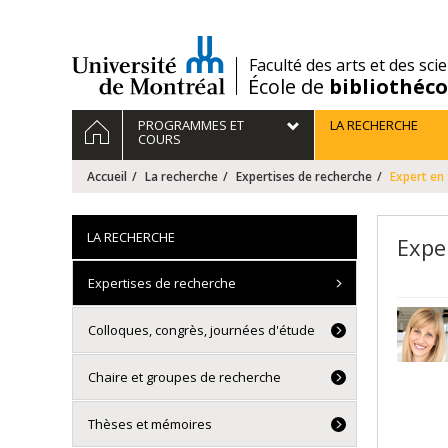
Passer
au
contenu
/
Faculté des arts et des sci
École de
bibliothéc
Navigation
ACCUEIL
PROGRAMMES ET
LA RECHERCHE
principale
COURS
Accueil
La recherche
Expertises de recherche
Expert en 
LA RECHERCHE
Expe
Expertises de recherche
Colloques, congrès, journées d'étude
Chaire et groupes de recherche
Thèses et mémoires