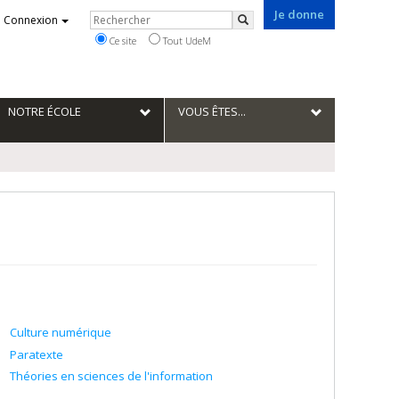
Je donne
Rechercher
Connexion
Rechercher
Ce site
Tout UdeM
NOTRE ÉCOLE
VOUS ÊTES...
Culture numérique
Paratexte
Théories en sciences de l'information