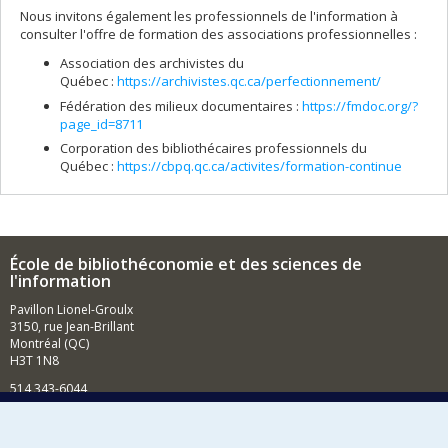
Nous invitons également les professionnels de l'information à
consulter l'offre de formation des associations professionnelles :
Association des archivistes du
Québec :
https://archivistes.qc.ca/perfectionnement/
Fédération des milieux documentaires :
https://fmdoc.org/?
page_id=8711
Corporation des bibliothécaires professionnels du
Québec :
https://cbpq.qc.ca/activites/formation-continue
École de bibliothéconomie et des sciences de
l'information
Pavillon Lionel-Groulx
3150, rue Jean-Brillant
Montréal (QC)
H3T 1N8
514 343-6044
Courriel