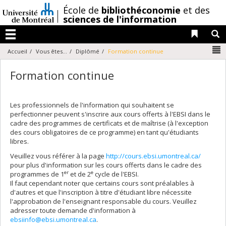
Passer
/
École de
bibliothéconomie
et des
au
sciences de l'information
contenu
Liens 
R
Menu
N
Accueil
Vous êtes...
Diplômé
Formation continue
Formation continue
Les professionnels de l'information qui souhaitent se
perfectionner peuvent s'inscrire aux cours offerts à l'EBSI dans le
cadre des programmes de certificats et de maîtrise (à l'exception
des cours obligatoires de ce programme) en tant qu'étudiants
libres.
Veuillez vous référer à la page
http://cours.ebsi.umontreal.ca/
pour plus d'information sur les cours offerts dans le cadre des
er
e
programmes de 1
et de 2
cycle de l'EBSI.
Il faut cependant noter que certains cours sont préalables à
d'autres et que l'inscription à titre d'étudiant libre nécessite
l'approbation de l'enseignant responsable du cours. Veuillez
adresser toute demande d'information à
ebsiinfo@ebsi.umontreal.ca
.