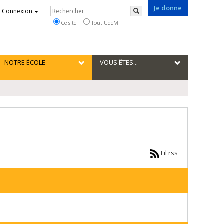
Je donne
Rechercher
Connexion
Rechercher
Ce site
Tout UdeM
NOTRE ÉCOLE
VOUS ÊTES...
Fil rss