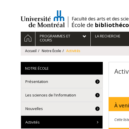
Passer
au
contenu
/
Faculté des arts et des sci
École de
bibliothéc
Navigation
ACCUEIL
PROGRAMMES ET
LA RECHERCHE
principale
COURS
Accueil
Notre École
Activités
NOTRE ÉCOLE
Activ
Présentation
Les sciences de l'information
À veni
Nouvelles
Cette lis
Activités