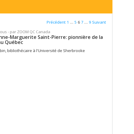
Précédent
1
…
5
6
7
…
9
Suivant
vous - par ZOOM QC Canada
anne-Marguerite Saint-Pierre: pionnière de la
au Québec
in, bibliothécaire à l'Université de Sherbrooke