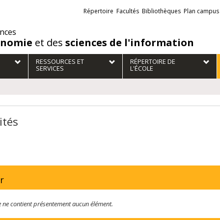
Liens
Répertoire
Facultés
Bibliothèques
Plan campus
externes
ences
onomie
et des
sciences de l'information
RESSOURCES ET
RÉPERTOIRE DE
SERVICES
L'ÉCOLE
ités
r
te ne contient présentement aucun élément.