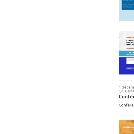
1 décem
QC Can
Confér
Conféren