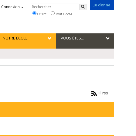
Je donne
Rechercher
Connexion
Rechercher
Ce site
Tout UdeM
NOTRE ÉCOLE
VOUS ÊTES...
Fil rss