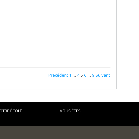
Précédent
1
…
4
5
6
…
9
Suivant
OTRE ÉCOLE
VOUS ÊTES...