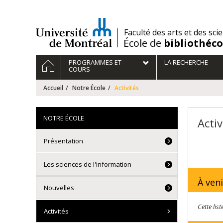
Passer
au
contenu
/
Faculté des arts et des sci
École de
bibliothéc
Navigation
ACCUEIL
PROGRAMMES ET
LA RECHERCHE
principale
COURS
Accueil
Notre École
Activités
NOTRE ÉCOLE
Activ
Présentation
Les sciences de l'information
À veni
Nouvelles
Cette lis
Activités