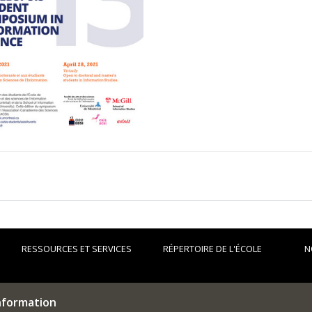
RESSOURCES ET SERVICES
RÉPERTOIRE DE L'ÉCOLE
N
information