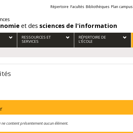
Liens
Répertoire
Facultés
Bibliothèques
Plan campus
externes
ences
onomie
et des
sciences de l'information
RESSOURCES ET
RÉPERTOIRE DE
SERVICES
L'ÉCOLE
ités
r
te ne contient présentement aucun élément.