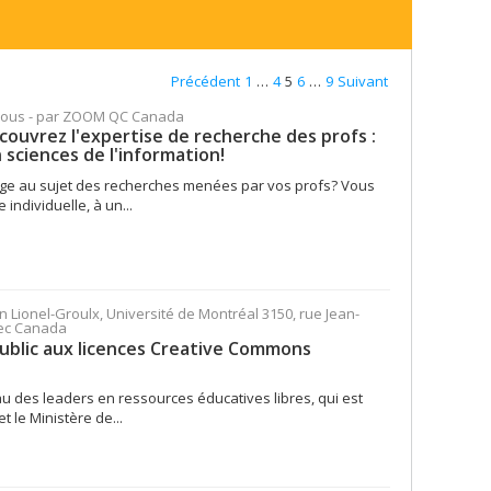
Précédent
1
…
4
5
6
…
9
Suivant
vous - par ZOOM QC Canada
couvrez l'expertise de recherche des profs :
 sciences de l'information!
ge au sujet des recherches menées par vos profs? Vous
individuelle, à un...
on Lionel-Groulx, Université de Montréal 3150, rue Jean-
bec Canada
public aux licences Creative Commons
u des leaders en ressources éducatives libres, qui est
t le Ministère de...