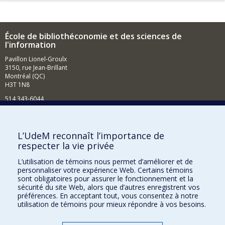
École de bibliothéconomie et des sciences de
l'information
Pavillon Lionel-Groulx
3150, rue Jean-Brillant
Montréal (QC)
H3T 1N8
514 343-6044
Courriel
Comment soutenir l'École?
L’UdeM reconnaît l’importance de
respecter la vie privée
BESOIN D'AIDE?
L’utilisation de témoins nous permet d’améliorer et de
Plan du site
personnaliser votre expérience Web. Certains témoins
Signaler une erreur
sont obligatoires pour assurer le fonctionnement et la
sécurité du site Web, alors que d’autres enregistrent vos
Accessibilité
préférences. En acceptant tout, vous consentez à notre
utilisation de témoins pour mieux répondre à vos besoins.
FACULTÉ DES ARTS ET DES SCIENCES