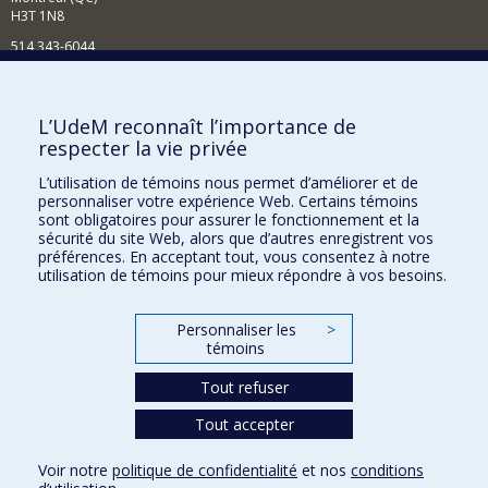
H3T 1N8
514 343-6044
Courriel
Comment soutenir l'École?
L’UdeM reconnaît l’importance de
respecter la vie privée
BESOIN D'AIDE?
L’utilisation de témoins nous permet d’améliorer et de
Plan du site
personnaliser votre expérience Web. Certains témoins
Signaler une erreur
sont obligatoires pour assurer le fonctionnement et la
sécurité du site Web, alors que d’autres enregistrent vos
Accessibilité
préférences. En acceptant tout, vous consentez à notre
utilisation de témoins pour mieux répondre à vos besoins.
FACULTÉ DES ARTS ET DES SCIENCES
Nos départements et écoles
Personnaliser les
>
témoins
Nos centres d'études
Tout refuser
Nos programmes et cours
Tout accepter
Confidentialité
Voir notre
politique de confidentialité
et nos
conditions
Conditions d’utilisation