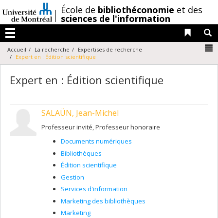
Passer
/
École de
bibliothéconomie
et des
au
sciences de l'information
contenu
Liens 
R
Menu
N
Accueil
La recherche
Expertises de recherche
Expert en : Édition scientifique
Expert en : Édition scientifique
SALAÜN, Jean-Michel
Professeur invité, Professeur honoraire
Documents numériques
Bibliothèques
Édition scientifique
Gestion
Services d'information
Marketing des bibliothèques
Marketing