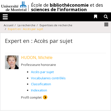
Passer
/
École de
bibliothéconomie
et des
au
sciences de l'information
contenu
Liens 
R
Menu
N
Accueil
La recherche
Expertises de recherche
Expert en : Accès par sujet
Expert en : Accès par sujet
HUDON, Michèle
Professeure honoraire
Accès par sujet
Vocabulaires contrôlés
Classification
Indexation
Profil complet